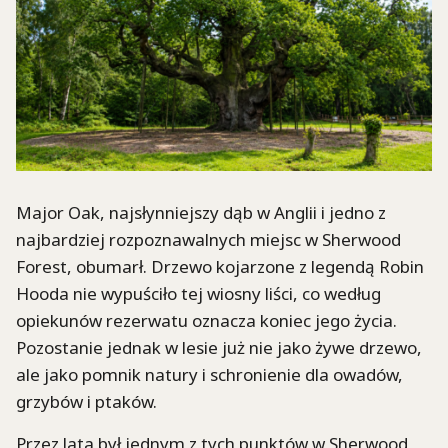
Major Oak, najsłynniejszy dąb w Anglii i jedno z
najbardziej rozpoznawalnych miejsc w Sherwood
Forest, obumarł. Drzewo kojarzone z legendą Robin
Hooda nie wypuściło tej wiosny liści, co według
opiekunów rezerwatu oznacza koniec jego życia.
Pozostanie jednak w lesie już nie jako żywe drzewo,
ale jako pomnik natury i schronienie dla owadów,
grzybów i ptaków.
Przez lata był jednym z tych punktów w Sherwood