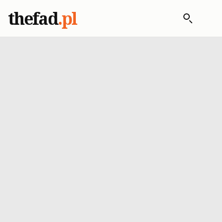
thefad
.pl