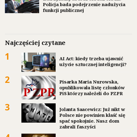
Policja bada podejrzenie nadużycia
funkcji publicznej
Najczęściej czytane
1
AI Act: kiedy trzeba ujawnić
użycie sztucznej inteligencji?
2
Pisarka Maria Nurowska,
opublikowała listę członków
PiS którzy należeli do PZPR
3
Jolanta Saacewicz: Już nikt w
Polsce nie powinien kłaść się
spać spokojnie. Nasz dom
zabrali faszyści