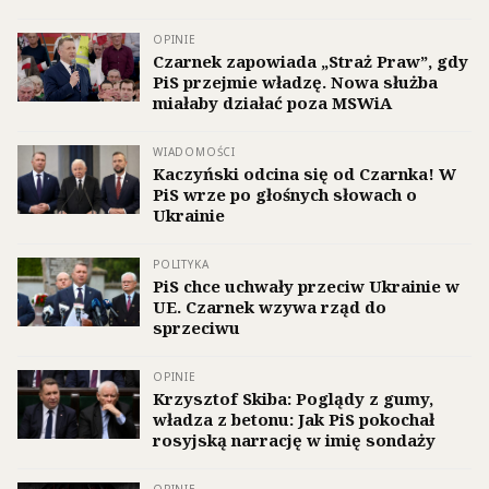
OPINIE
Czarnek zapowiada „Straż Praw”, gdy
PiS przejmie władzę. Nowa służba
miałaby działać poza MSWiA
WIADOMOŚCI
Kaczyński odcina się od Czarnka! W
PiS wrze po głośnych słowach o
Ukrainie
POLITYKA
PiS chce uchwały przeciw Ukrainie w
UE. Czarnek wzywa rząd do
sprzeciwu
OPINIE
Krzysztof Skiba: Poglądy z gumy,
władza z betonu: Jak PiS pokochał
rosyjską narrację w imię sondaży
OPINIE