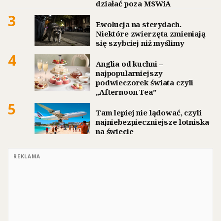
działać poza MSWiA
3
Ewolucja na sterydach.
Niektóre zwierzęta zmieniają
się szybciej niż myślimy
4
Anglia od kuchni –
najpopularniejszy
podwieczorek świata czyli
„Afternoon Tea”
5
Tam lepiej nie lądować, czyli
najniebezpieczniejsze lotniska
na świecie
REKLAMA