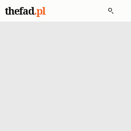
thefad
.pl