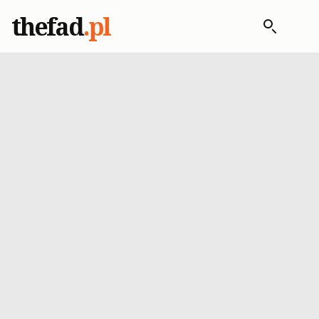
thefad
.pl