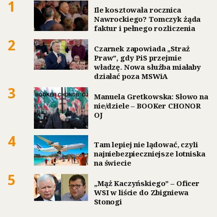
1
Ile kosztowała rocznica
Nawrockiego? Tomczyk żąda
faktur i pełnego rozliczenia
2
Czarnek zapowiada „Straż
Praw”, gdy PiS przejmie
władzę. Nowa służba miałaby
działać poza MSWiA
3
Manuela Gretkowska: Słowo na
nie/dziele – BOOKer CHONOR
OJ
4
Tam lepiej nie lądować, czyli
najniebezpieczniejsze lotniska
na świecie
5
„Mąż Kaczyńskiego” – Oficer
WSI w liście do Zbigniewa
Stonogi