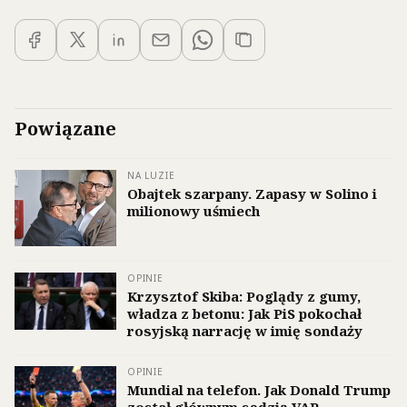
Powiązane
NA LUZIE
Obajtek szarpany. Zapasy w Solino i
milionowy uśmiech
OPINIE
Krzysztof Skiba: Poglądy z gumy,
władza z betonu: Jak PiS pokochał
rosyjską narrację w imię sondaży
OPINIE
Mundial na telefon. Jak Donald Trump
został głównym sędzią VAR