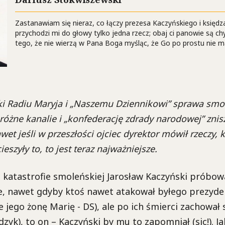
Zastanawiam się nieraz, co łączy prezesa Kaczyńskiego i księdza
przychodzi mi do głowy tylko jedna rzecz; obaj ci panowie są c
tego, że nie wierzą w Pana Boga myśląc, że Go po prostu nie m
ki Radiu Maryja i „Naszemu Dziennikowi” sprawa smo
 różne kanalie i „konfederację zdrady narodowej” znis
et jeśli w przeszłości ojciec dyrektor mówił rzeczy, 
eszyły to, to jest teraz najważniejsze.
 katastrofie smoleńskiej Jarosław Kaczyński próbow
, nawet gdyby ktoś nawet atakował byłego prezyden
e jego żonę Marię - DS), ale po ich śmierci zachował 
zyk), to on – Kaczyński by mu to zapomniał (sic!). Ja