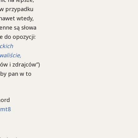
: w przypadku
 nawet wtedy,
ienne są słowa
e do opozycji:
ckich
aliście,
ów i zdrajców”)
aby pan w to
mord
vmt8