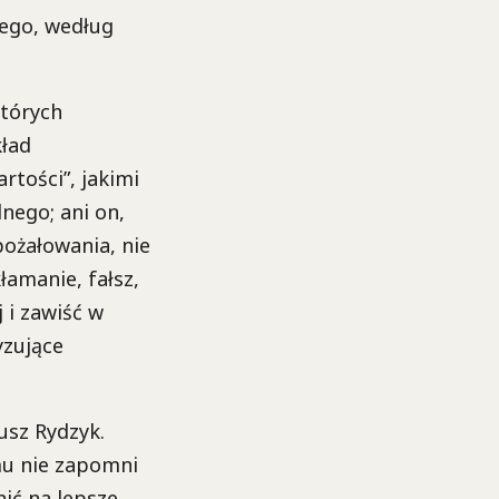
tego, według
których
kład
tości”, jakimi
lnego; ani on,
pożałowania, nie
łamanie, fałsz,
 i zawiść w
yzujące
usz Rydzyk.
omu nie zapomni
nić na lepsze,