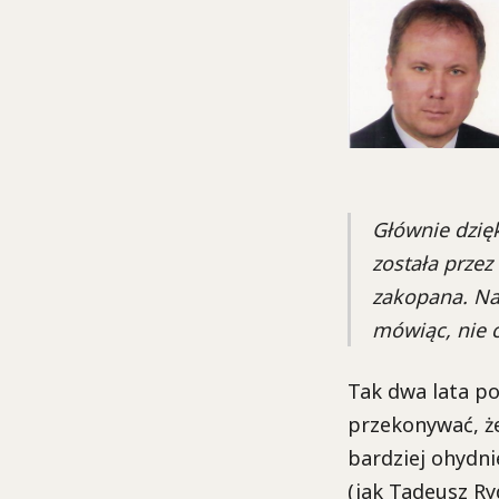
Głównie dzię
została przez
zakopana. Naw
mówiąc, nie ci
Tak dwa lata po
przekonywać, że
bardziej ohydni
(jak Tadeusz Ryd