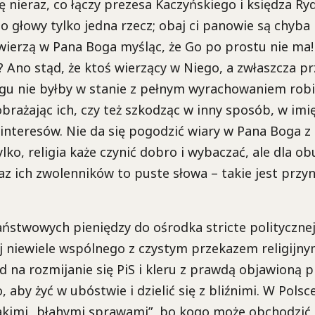
 nieraz, co łączy prezesa Kaczyńskiego i księdza Ryd
o głowy tylko jedna rzecz; obaj ci panowie są chyba
 wierzą w Pana Boga myśląc, że Go po prostu nie ma!
 Ano stąd, że ktoś wierzący w Niego, a zwłaszcza pr
u nie byłby w stanie z pełnym wyrachowaniem robić 
 obrażając ich, czy też szkodząc w inny sposób, w imi
interesów. Nie da się pogodzić wiary w Pana Boga z 
ylko, religia każe czynić dobro i wybaczać, ale dla o
z ich zwolenników to puste słowa – takie jest przy
stwowych pieniędzy do ośrodka stricte polityczne
 niewiele wspólnego z czystym przekazem religijny
d na rozmijanie się PiS i kleru z prawdą objawioną p
 aby żyć w ubóstwie i dzielić się z bliźnimi. W Polsc
takimi „błahymi sprawami”, bo kogo może obchodzić