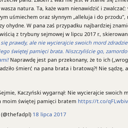
t wasza natura. Ta, każe wam nienawidzić i zwalczać
ym uśmiechem oraz słynnym „alleluja i do przodu”,
czy ohydne. W pana zaś przypadku najbardziej znam
wiścią z trybuny sejmowej w lipcu 2017 r., skierowan
 się prawdy, ale nie wycierajcie swoich mord zdradzie
go świętej pamięci brata. Niszczyliście go, zamordow
ami!
Naprawdę jest pan przekonany, że to ich („wrog
adziło śmierć na pana brata i bratową?! Nie sądzę, 
ejmie, Kaczyński wygarnął: Nie wycierajcie swoich 
h moim świętej pamięci bratem
https://t.co/qFLwbi
 (@thefadpl)
18 lipca 2017