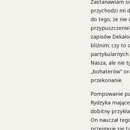
Zastanawiam się
przychodzi mi d
do tego, że nie
przypuszczenie?
zapisów Dekalog
bliźnim; czy to
partykularnych 
Nasza, ale nie t
„bohaterów” ora
przekonanie.
Pompowanie pań
Rydzyka mającej
dobitny przykła
On nauczał tego,
przejmuje się 