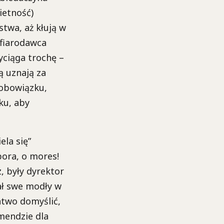
ietność)
twa, aż kłują w
ofiarodawca
yciąga trochę –
ą uznają za
 obowiązku,
ku, aby
ela się”
pora, o mores!
z, były dyrektor
ał swe modły w
łatwo domyślić,
mendzie dla