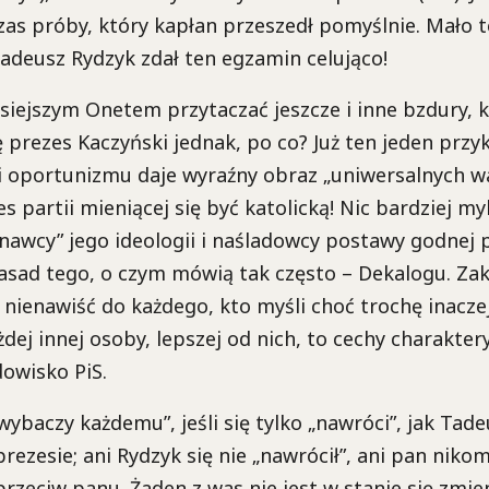
czas próby, który kapłan przeszedł pomyślnie. Mało 
adeusz Rydzyk zdał ten egzamin celująco!
iejszym Onetem przytaczać jeszcze i inne bzdury, 
 prezes Kaczyński jednak, po co? Już ten jeden przy
 oportunizmu daje wyraźny obraz „uniwersalnych war
es partii mieniącej się być katolicką! Nic bardziej my
znawcy” jego ideologii i naśladowcy postawy godnej 
asad tego, o czym mówią tak często – Dekalogu. Zak
 nienawiść do każdego, kto myśli choć trochę inaczej
dej innej osoby, lepszej od nich, to cechy charakter
dowisko PiS.
wybaczy każdemu”, jeśli się tylko „nawróci”, jak Tade
prezesie; ani Rydzyk się nie „nawrócił”, ani pan nik
przeciw panu. Żaden z was nie jest w stanie się zmie