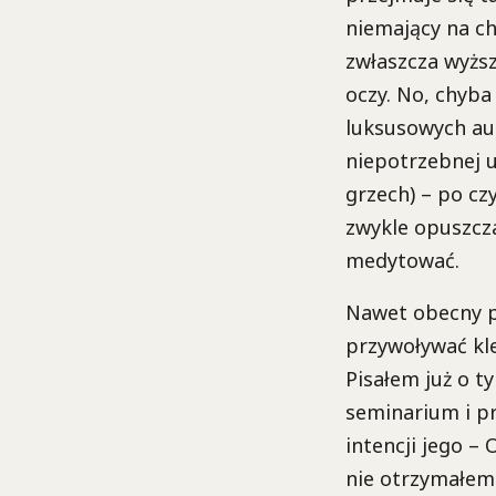
niemający na ch
zwłaszcza wyżs
oczy. No, chyba
luksusowych aut
niepotrzebnej 
grzech) – po c
zwykle opuszcza
medytować.
Nawet obecny pa
przywoływać kle
Pisałem już o ty
seminarium i pr
intencji jego – 
nie otrzymałem 