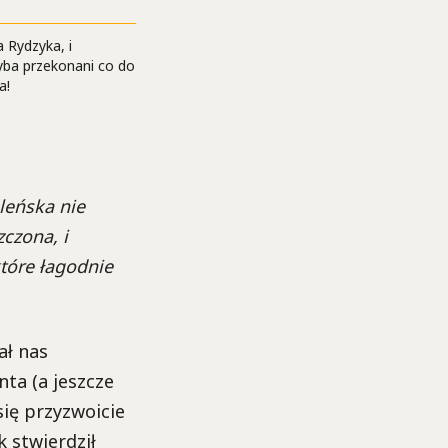
 Rydzyka, i
hyba przekonani co do
a!
leńska nie
zczona, i
które łagodnie
ał nas
ta (a jeszcze
się przyzwoicie
k stwierdził