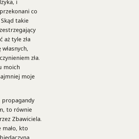
zyka, i
 przekonani co
 Skąd takie
zestrzegający
aż tyle zła
ę własnych,
czynieniem zła.
bu moich
najmniej moje
j propagandy
m, to równie
rzez Zbawiciela.
e mało, kto
 biedaczyna