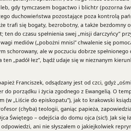
leb, gdy tymczasem bogactwo i blichtr (pozorna św
zego duchowieństwa pozostające poza kontrolą pańs
 że trafi się bogaty, bezrobotny, a także bezdomny 
; ten do czasu spełnienia swej „misji darczyńcy” prz
uwagi mediów („pobożni mnisi” chwalenie się pomoc
zym schorowany, ale w poczuciu dobrze spełnionego
 ten „padół łez”, bądź udaje się w nieznanym kierun
pież Franciszek, odsądzany jest od czci, gdyż „ośmi
r do porządku i życia zgodnego z Ewangelią. O tem
m (w „Liście do episkopatu”), jak to krakowski ksiąd
ofesor (chyba) teologii, ganiąc papieża, zapowiedzi
Ojca Świętego – odejścia do domu ojca (sic!). Jak się 
odpowiedzi, ani nie słyszałem o jakiejkolwiek repry