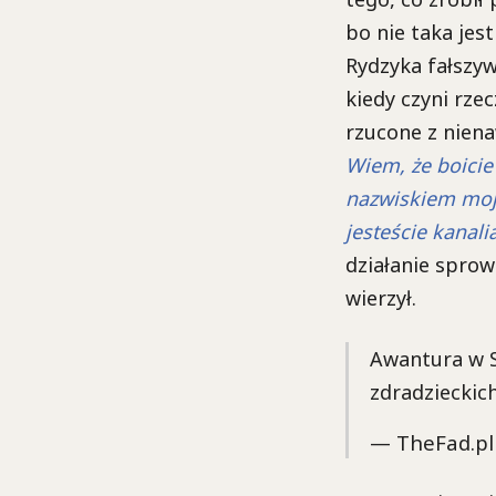
bo nie taka jes
Rydzyka fałszyw
kiedy czyni rze
rzucone z niena
Wiem, że boicie
nazwiskiem moje
jesteście kanali
działanie sprow
wierzył.
Awantura w S
zdradzieckic
— TheFad.pl