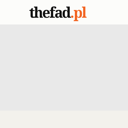
thefad
.pl