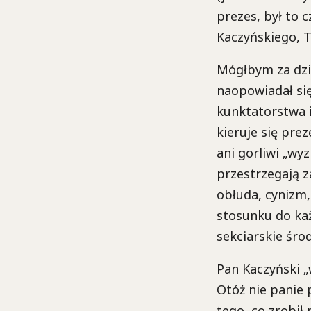
prezes, był to 
Kaczyńskiego, T
Mógłbym za dzis
naopowiadał się
kunktatorstwa i
kieruje się prez
ani gorliwi „wy
przestrzegają z
obłuda, cynizm,
stosunku do każ
sekciarskie śro
Pan Kaczyński „
Otóż nie panie 
tego, co zrobił 