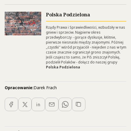
Polska Podzielona
Rządy Prawa i Sprawiedliwości, wzbudziły w nas
gniew i sprzeciw. Najpierw okres
przedwyborczy - gorące dyskusje, kłótnie,
pierwsze niesnaski między znajomymi. Później
,,czystki'' wśród przyjaciół - niejeden z nas w tym
czasie znacznie ograniczył grono znajomych.
Jeśli czujesz to samo, że PiS zniszczył Polskę,
podzielił Polaków - dołącz do naszej grupy
Polska Podzielona
Opracowanie:
Darek Frach