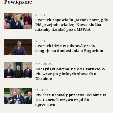
Powiązane
OPINIE
Czarnek zapowiada „Straż Praw”, gdy
PiS przejmie władzę. Nowa służba
miałaby działać poza MSWiA
OPINIE
Czarnek idzie w odstawkę? PiS
reaguje na doniesienia o Boguckim
WIADOMOŚCI
Kaczyński odcina się od Czarnka! W
PiS wrze po głośnych słowach o
Ukrainie
POLITYKA
PiS chce uchwały przeciw Ukrainie w
UE. Czarnek wzywa rząd do
sprzeciwu