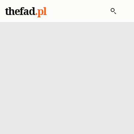
thefad
.pl