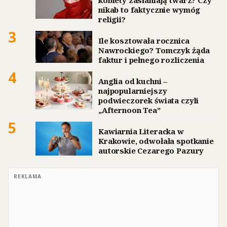
kobiety zasłaniają twarz? Czy
nikab to faktycznie wymóg
religii?
3
Ile kosztowała rocznica
Nawrockiego? Tomczyk żąda
faktur i pełnego rozliczenia
4
Anglia od kuchni –
najpopularniejszy
podwieczorek świata czyli
„Afternoon Tea”
5
Kawiarnia Literacka w
Krakowie, odwołała spotkanie
autorskie Cezarego Pazury
REKLAMA