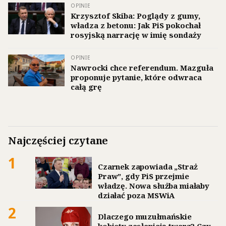
OPINIE
Krzysztof Skiba: Poglądy z gumy,
władza z betonu: Jak PiS pokochał
rosyjską narrację w imię sondaży
OPINIE
Nawrocki chce referendum. Mazguła
proponuje pytanie, które odwraca
całą grę
Najczęściej czytane
1
Czarnek zapowiada „Straż
Praw”, gdy PiS przejmie
władzę. Nowa służba miałaby
działać poza MSWiA
2
Dlaczego muzułmańskie