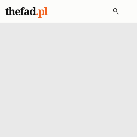
thefad
.pl