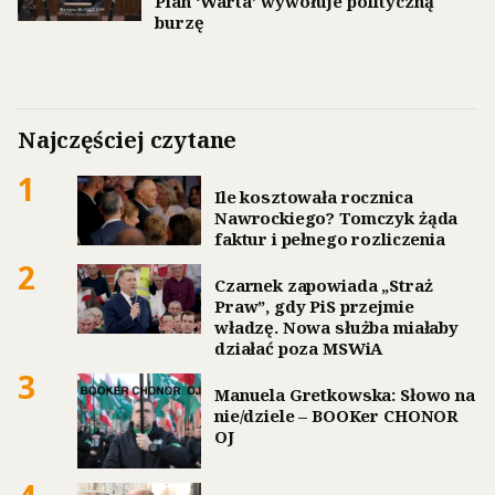
Plan ‘Warta’ wywołuje polityczną
burzę
Najczęściej czytane
1
Ile kosztowała rocznica
Nawrockiego? Tomczyk żąda
faktur i pełnego rozliczenia
2
Czarnek zapowiada „Straż
Praw”, gdy PiS przejmie
władzę. Nowa służba miałaby
działać poza MSWiA
3
Manuela Gretkowska: Słowo na
nie/dziele – BOOKer CHONOR
OJ