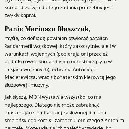
komandosów, a do tego zadania potrzebny jest
zwykły kapral.
Panie Mariuszu Błaszczak,
myślę, że defiladę powinien otwierać batalion
żandarmerii wojskowej, który zaszczytnie, ale i w
warunkach wojennych (pobierają oni przecież
dodatki równe komandosom uczestniczącym w
misjach wojennych), ochrania Antoniego
Macierewicza, wraz z bohaterskim kierowcą jego
służbowej limuzyny.
Jak słyszę, MON wystawia wszystko, co ma
najlepszego. Dlatego nie może zabraknąć
maszerującej najbardziej zasłużonej dla ludu
smoleńskiego komisji zamachu lotniczego z Antonim
na czele. Może uda się ich znaleźć w świecie, bo