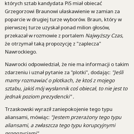
których sztab kandydata PiS miał obiecać
Grzegorzowi Braunowi ułaskawienie w zamian za
poparcie w drugiej turze wyborów. Braun, który w
pierwszej turze uzyskał ponad milion głosów,
przekazał w rozmowie z portalem
Najwyższy Czas
,
że otrzymał taką propozycję z "zaplecza"
Nawrockiego.
Nawrocki odpowiedział, że nie ma informacji o takim
zdarzeniu i uznał pytanie za "plotki", dodając:
"Jeśli
mamy rozmawiać o plotkach, że ktoś z mojego
sztabu, jakiś mój wysłannik coś obiecał, to nie jest to
jednak poziom prezydencki" .
Trzaskowski wyraził zaniepokojenie tego typu
aliansami, mówiąc:
"Jestem przerażony tego typu
aliansami, a zwłaszcza tego typu korupcyjnymi
propozycjami"
.