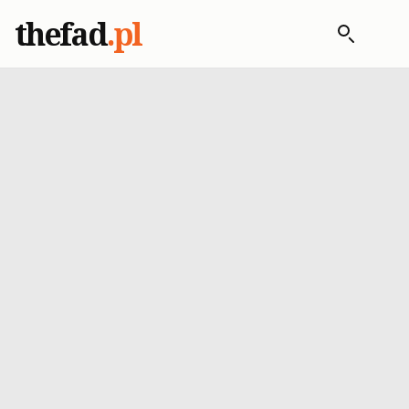
thefad
.pl