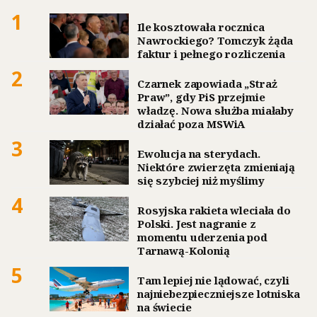
1
Ile kosztowała rocznica
Nawrockiego? Tomczyk żąda
faktur i pełnego rozliczenia
2
Czarnek zapowiada „Straż
Praw”, gdy PiS przejmie
władzę. Nowa służba miałaby
działać poza MSWiA
3
Ewolucja na sterydach.
Niektóre zwierzęta zmieniają
się szybciej niż myślimy
4
Rosyjska rakieta wleciała do
Polski. Jest nagranie z
momentu uderzenia pod
Tarnawą-Kolonią
5
Tam lepiej nie lądować, czyli
najniebezpieczniejsze lotniska
na świecie