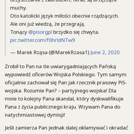
muchy.
Oto katolicki język miłości obecnie rządzących.
Ale oni już wiedzą, że przegrają.
Tonący
@pisorgpl
brzydko się chwyta.
pic.twitter.com/f0hrldNTw9
— Marek Rząsa (@MarekRzasa1)
June 2, 2020
Zrobił to Pan na tle uwiarygadniających Pańską
wypowiedź oficerów Wojska Polskiego. Tym samym
oficjalnie zachował się Pan jak rzecznik prasowy PiS-
wojska. Rozumie Pan? – partyjnego wojska! Dla
mnie to kolejny Pana skandal, który dyskwalifikuje
Pana z życia publicznego kraju. Wzywam Pana do
natychmiastowej dymisji!
Jeśli zamierza Pan jednak dalej okłamywać i okradać