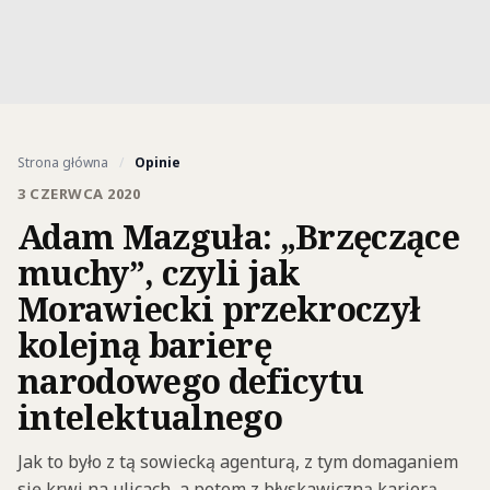
Strona główna
/
Opinie
3 CZERWCA 2020
Adam Mazguła: „Brzęczące
muchy”, czyli jak
Morawiecki przekroczył
kolejną barierę
narodowego deficytu
intelektualnego
Jak to było z tą sowiecką agenturą, z tym domaganiem
się krwi na ulicach, a potem z błyskawiczną karierą