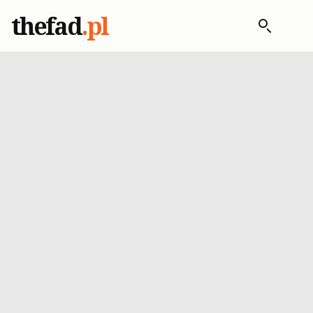
thefad
.pl