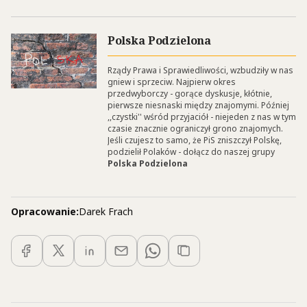
Polska Podzielona
Rządy Prawa i Sprawiedliwości, wzbudziły w nas
gniew i sprzeciw. Najpierw okres
przedwyborczy - gorące dyskusje, kłótnie,
pierwsze niesnaski między znajomymi. Później
,,czystki'' wśród przyjaciół - niejeden z nas w tym
czasie znacznie ograniczył grono znajomych.
Jeśli czujesz to samo, że PiS zniszczył Polskę,
podzielił Polaków - dołącz do naszej grupy
Polska Podzielona
Opracowanie:
Darek Frach