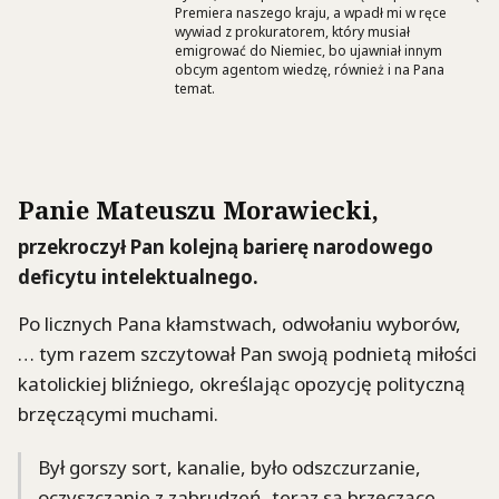
Premiera naszego kraju, a wpadł mi w ręce
wywiad z prokuratorem, który musiał
emigrować do Niemiec, bo ujawniał innym
obcym agentom wiedzę, również i na Pana
temat.
Panie Mateuszu Morawiecki,
przekroczył Pan kolejną barierę narodowego
deficytu intelektualnego.
Po licznych Pana kłamstwach, odwołaniu wyborów,
… tym razem szczytował Pan swoją podnietą miłości
katolickiej bliźniego, określając opozycję polityczną
brzęczącymi muchami.
Był gorszy sort, kanalie, było odszczurzanie,
oczyszczanie z zabrudzeń, teraz są brzęczące