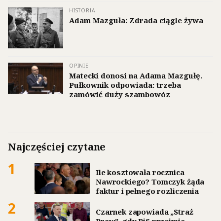
HISTORIA
Adam Mazguła: Zdrada ciągle żywa
OPINIE
Matecki donosi na Adama Mazgułę.
Pułkownik odpowiada: trzeba
zamówić duży szambowóz
Najczęściej czytane
1
Ile kosztowała rocznica
Nawrockiego? Tomczyk żąda
faktur i pełnego rozliczenia
2
Czarnek zapowiada „Straż
Praw”, gdy PiS przejmie