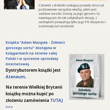
Człowiek z drabinki szukający prawdy zniszczył
podstawowe narządzie władzy, jakim jest
zaufanie narodu. Dzisiaj za jego głosem i to
nawołującym do tak radykalnych decyzji, z
zachwytem powędrują tylko jego PiS-desperaci i
ociemniały lud smoleński
Książka "Adam Mazguła - Żołnierz
gorszego sortu" dostępna w
księgarniach na terenie całej
Polski i w systemie sprzedaży
internetowej.
Dystrybutorem książki jest
Ateneum
.
Na terenie Wielkiej Brytanii
książkę można kupić po
złożeniu zamówienia
TUTAJ
>>
>