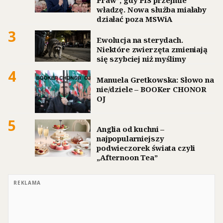
władzę. Nowa służba miałaby
działać poza MSWiA
3
Ewolucja na sterydach.
Niektóre zwierzęta zmieniają
się szybciej niż myślimy
4
Manuela Gretkowska: Słowo na
nie/dziele – BOOKer CHONOR
OJ
5
Anglia od kuchni –
najpopularniejszy
podwieczorek świata czyli
„Afternoon Tea”
REKLAMA