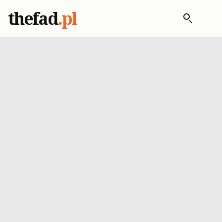
thefad
.pl