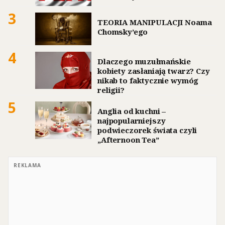
3
TEORIA MANIPULACJI Noama
Chomsky’ego
4
Dlaczego muzułmańskie
kobiety zasłaniają twarz? Czy
nikab to faktycznie wymóg
religii?
5
Anglia od kuchni –
najpopularniejszy
podwieczorek świata czyli
„Afternoon Tea”
REKLAMA