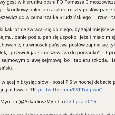
iwy gest w kierunku posła PO Tomasza Cimoszewicza,
j – Środkowy palec pokazał do reszty posłów panie 
oszewicz do wicemarszałka Brudzińskiego i... rzucił 
ilkakrotnie zwracał się do niego, by zajął miejsce w 
Sejmu, panie pośle, pan się uspokoi. Jeżeli miało mie
chowanie, na wniosek państwa posłów zajmie się ty
ek, „przywołując Cimoszewicza do porządku”. – I pro
 sejmowym o ławę sejmową, bo i tabletu szkoda, i ł
iński.
 więcej niż tysiąc słów - poseł PiS w nocnej debaci
ejną ustawa o TK.
pic.twitter.com/ESTTqopwoC
 Myrcha (@ArkadiuszMyrcha)
22 lipca 2016