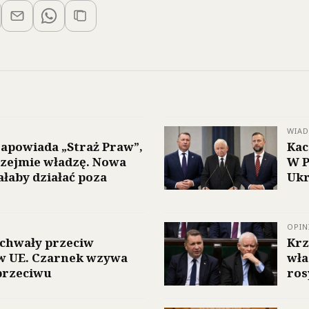
WIA
apowiada „Straż Praw”,
Kac
rzejmie władzę. Nowa
W P
ałaby działać poza
Ukr
OPIN
uchwały przeciw
Krz
w UE. Czarnek wzywa
wła
przeciwu
ros