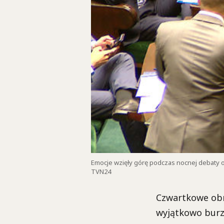
Emocje wzięły górę podczas nocnej debaty o 
TVN24
Czwartkowe obr
wyjątkowo burzl