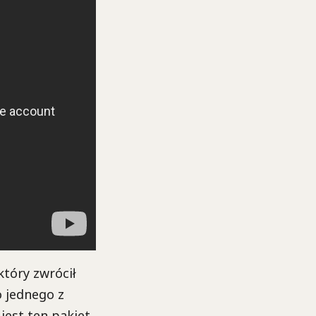
który zwrócił
o jednego z
 jest ten pakiet