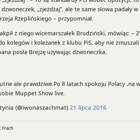
dzwoneczek, „zjeżdżaj”, ale te same słowa padały w
zeja Rzeplińskiego – przypomniał.
kpił z niego wicemarszałek Brudziński, mówiąc: – 
o kolegów i koleżanek z klubu PiS, aby nie zmuszali
ana posła Brejzę używając dzwoneczka..
tne ale prawdziwe.Po 8 latach spokoju Polacy ,na w
sobie Muppet Show live.
tynia (@iwonaszachmat)
21 lipca 2016
 Frach