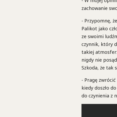
- W mojej opini
zachowanie swoj
- Przypomnę, że
Palikot jako cz
ze swoimi ludźm
czynnik, który
takiej atmosfer
nigdy nie posąd
Szkoda, że tak 
- Pragę zwrócić
kiedy doszło do
do czynienia z 