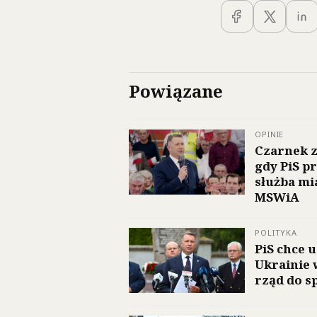
Powiązane
OPINIE
Czarnek z
gdy PiS p
służba mi
MSWiA
POLITYKA
PiS chce 
Ukrainie 
rząd do s