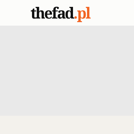
thefad
.pl