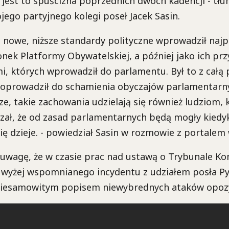
i jest to spuścizna poprzednich dwóch kadencji - tłu
ego partyjnego kolegi poseł Jacek Sasin.
 nowe, niższe standardy polityczne wprowadził najp
łonek Platformy Obywatelskiej, a później jako ich pr
i, których wprowadził do parlamentu. Był to z całą
 doprowadził do schamienia obyczajów parlamentarny
ze, takie zachowania udzielają się również ludziom,
zał, że od zasad parlamentarnych będą mogły kiedyk
się dzieje. - powiedział Sasin w rozmowie z portalem 
 uwagę, że w czasie prac nad ustawą o Trybunale Ko
 wyżej wspomnianego incydentu z udziałem posła Py
niesamowitym popisem niewybrednych ataków opozycj