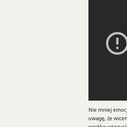
Nie mniej emocj
uwagę, że wicem
posłów opozycji 