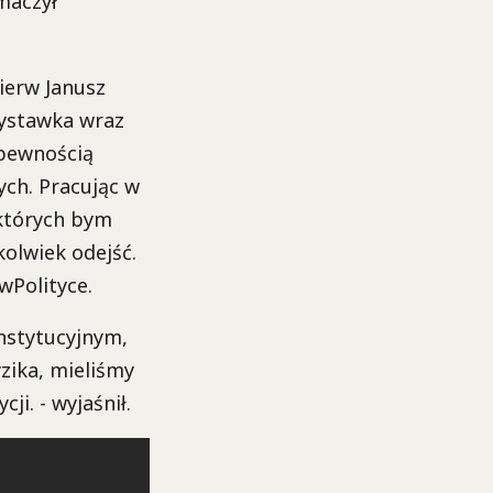
maczył
ierw Janusz
zystawka wraz
 pewnością
ch. Pracując w
 których bym
olwiek odejść.
wPolityce.
nstytucyjnym,
zika, mieliśmy
i. - wyjaśnił.