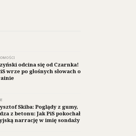
DOMOŚCI
zyński odcina się od Czarnka!
iS wrze po głośnych słowach o
ainie
IE
ysztof Skiba: Poglądy z gumy,
dza z betonu: Jak PiS pokochał
yjską narrację w imię sondaży