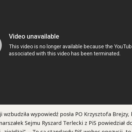
i wzbudziła wypowiedź posła PO Krzysztofa Brejzy, 
arszałek Sejmu Ryszard Terlecki z PiS powiedział d
„zjeżdżaj”. – To są standardy PiS wobec opozycji, to