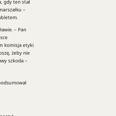
 gdy ten stał
marszałku –
tabletem.
ławie. – Pan
jsce
m komisja etyki
szę, żeby nie
awy szkoda –
e podsumował