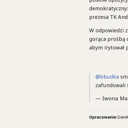
demokratyczny: 
prezesa TK Andr
W odpowiedzi za
gorąca prośbą d
abym irytował p
@bbudka
smu
zafundowali 
— Iwona Ma
Opracowanie:
Darek