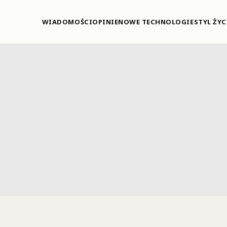
WIADOMOŚCI
OPINIE
NOWE TECHNOLOGIE
STYL ŻYC