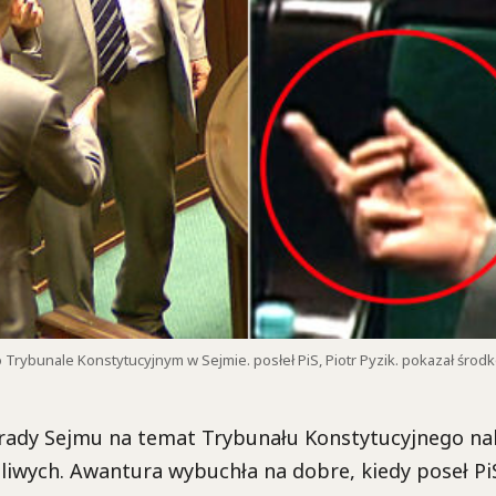
Trybunale Konstytucyjnym w Sejmie. posłeł PiS, Piotr Pyzik. pokazał środko
ady Sejmu na temat Trybunału Konstytucyjnego nal
iwych. Awantura wybuchła na dobre, kiedy poseł PiS