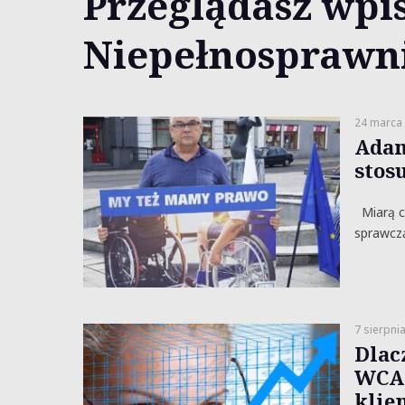
Przeglądasz wpis
Niepełnosprawn
24 marca
Adam
stos
Miarą cz
sprawczą
7 sierpni
Dlac
WCAG
klie