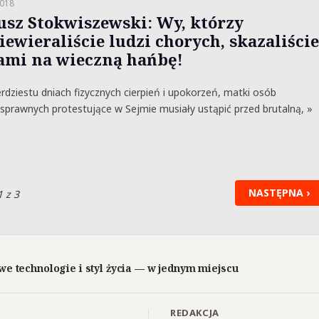
2018
usz Stokwiszewski: Wy, którzy
iewieraliście ludzi chorych, skazaliście
sami na wieczną hańbę!
dziestu dniach fizycznych cierpień i upokorzeń, matki osób
sprawnych protestujące w Sejmie musiały ustąpić przed brutalną, »
NASTĘPNA ›
1 z 3
we technologie i styl życia — w jednym miejscu
REDAKCJA