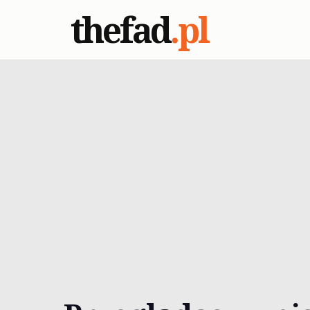
thefad
.pl