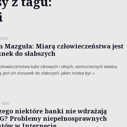
y z tagu:
i
 2023
 Mazguła: Miarą człowieczeństwa jest
unek do słabszych
łowieczeństwa ludzi zdrowych i silnych, wzmocnionych władzą
 jest ich stosunek do słabszych. Jakim trzeba być »
a 2020
zego niektóre banki nie wdrażają
? Problemy niepełnosprawnych
ntów w Internecie