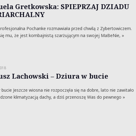
ela Gretkowska: SPIEPRZAJ DZIADU
RIARCHALNY
ofesjonalna Pochanke rozmawiała przed chwilą z Zybertowiczem.
ię mu, że jest kombajnistą szarżującym na swojej MaBeNie, »
2018
usz Lachowski – Dziura w bucie
 bucie Jeszcze wiosna nie rozpoczęła się na dobre, lato nie zawitało
dzone klimatyzacją dachy, a dziś przenoszę Was do pewnego »