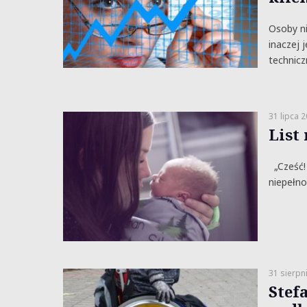
Osoby ni
inaczej 
technicz
31 lipca 
List
„Cześć!
niepełno
31 sierpn
Stef