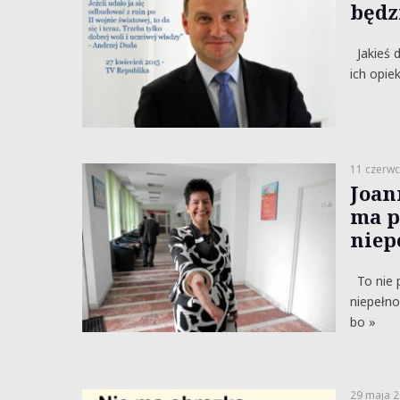
będz
Jakieś d
ich opie
11 czerwc
Joan
ma p
niep
To nie p
niepełno
bo »
29 maja 