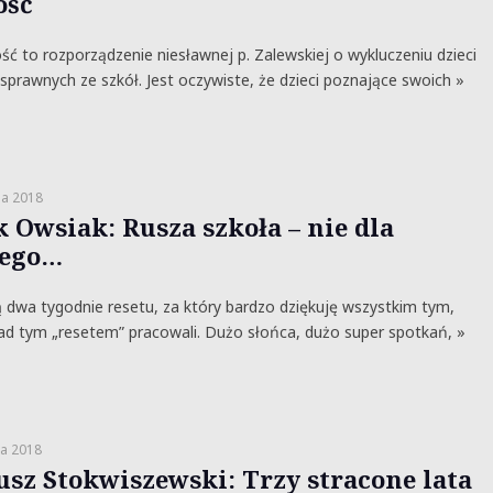
ość
ść to rozporządzenie niesławnej p. Zalewskiej o wykluczeniu dzieci
sprawnych ze szkół. Jest oczywiste, że dzieci poznające swoich »
ia 2018
k Owsiak: Rusza szkoła – nie dla
ego…
wa tygodnie resetu, za który bardzo dziękuję wszystkim tym,
ad tym „resetem” pracowali. Dużo słońca, dużo super spotkań, »
a 2018
usz Stokwiszewski: Trzy stracone lata