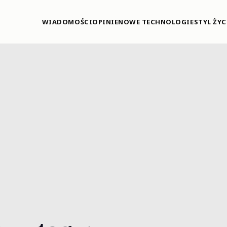
WIADOMOŚCI
OPINIE
NOWE TECHNOLOGIE
STYL ŻYC