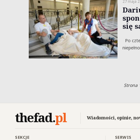
27 maja 
Dari
spon
się 
Po czter
niepełno
Strona 
thefad
.
pl
Wiadomości, opinie, no
SEKCJE
SERWIS