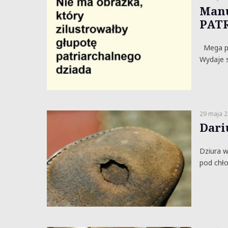
Manu
PAT
Mega pr
Wydaje s
29 maja 
Dari
Dziura w
pod chło