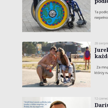
podł
Ta podło
niepełno
28 sierpn
Jure
każd
Za mną d
którzy n
12 czerwc
Dari