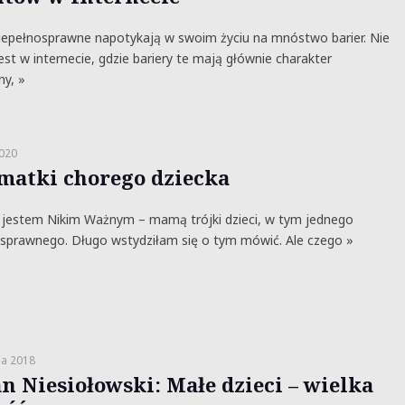
epełnosprawne napotykają w swoim życiu na mnóstwo barier. Nie
jest w internecie, gdzie bariery te mają głównie charakter
ny, »
2020
 matki chorego dziecka
 jestem Nikim Ważnym – mamą trójki dzieci, w tym jednego
sprawnego. Długo wstydziłam się o tym mówić. Ale czego »
ia 2018
an Niesiołowski: Małe dzieci – wielka