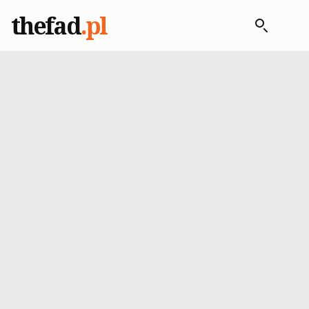
thefad
.pl