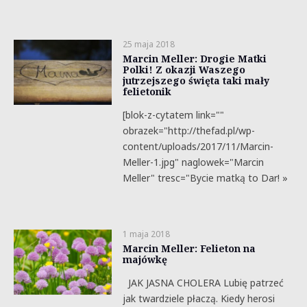
25 maja 2018
Marcin Meller: Drogie Matki
Polki! Z okazji Waszego
jutrzejszego święta taki mały
felietonik
[blok-z-cytatem link=""
obrazek="http://thefad.pl/wp-
content/uploads/2017/11/Marcin-
Meller-1.jpg" naglowek="Marcin
Meller" tresc="Bycie matką to Dar! »
1 maja 2018
Marcin Meller: Felieton na
majówkę
JAK JASNA CHOLERA Lubię patrzeć
jak twardziele płaczą. Kiedy herosi