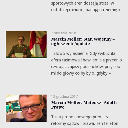
sportowych aren dostają strzał w
ostatniej minucie, padają na ziemię »
2 stycznia 2018
Marcin Meller: Stan Wojenny –
ogłoszenie/update
Słowo wyjaśnienia: Gdy wybuchła
afera taśmowa i bawiłem się przednio
czytając zapisy podsłuchów, przyszło
mi do głowy co by było, gdyby »
13 grudnia 2017
Marcin Meller: Mateusz, Adolf i
Prawo
Tak a propos nowego premiera,
reformy sądów i prawa. Ten felieton