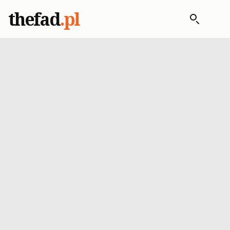
thefad
.pl