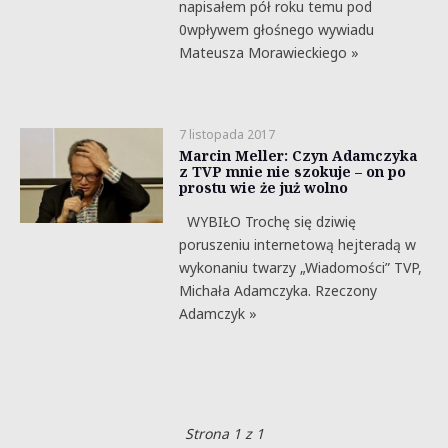
napisałem pół roku temu pod
0wpływem głośnego wywiadu
Mateusza Morawieckiego »
7 listopada 2017
Marcin Meller: Czyn Adamczyka
z TVP mnie nie szokuje – on po
prostu wie że już wolno
WYBIŁO Trochę się dziwię
poruszeniu internetową hejteradą w
wykonaniu twarzy „Wiadomości” TVP,
Michała Adamczyka. Rzeczony
Adamczyk »
Strona 1 z 1