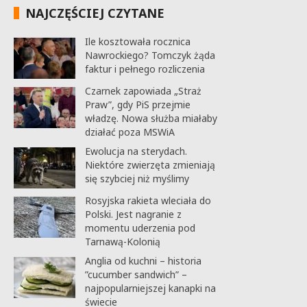
NAJCZĘŚCIEJ CZYTANE
Ile kosztowała rocznica
Nawrockiego? Tomczyk żąda
faktur i pełnego rozliczenia
Czarnek zapowiada „Straż
Praw”, gdy PiS przejmie
władzę. Nowa służba miałaby
działać poza MSWiA
Ewolucja na sterydach.
Niektóre zwierzęta zmieniają
się szybciej niż myślimy
Rosyjska rakieta wleciała do
Polski. Jest nagranie z
momentu uderzenia pod
Tarnawą-Kolonią
Anglia od kuchni – historia
”cucumber sandwich” –
najpopularniejszej kanapki na
świecie