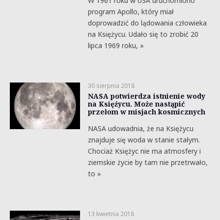
W 1961 roku w USA uruchomiono
program Apollo, który miał
doprowadzić do lądowania człowieka
na Księżycu. Udało się to zrobić 20
lipca 1969 roku, »
30 sierpnia 2018
NASA potwierdza istnienie wody
na Księżycu. Może nastąpić
przełom w misjach kosmicznych
NASA udowadnia, że na Księżycu
znajduje się woda w stanie stałym.
Chociaż Księżyc nie ma atmosfery i
ziemskie życie by tam nie przetrwało,
to »
13 kwietnia 2018