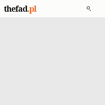
thefad
.pl