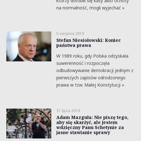
którzy dorobili się kasy albo ochoty
na normalność, mogli wyjechać »
5 sierpnia 2019
Stefan Niesiołowski: Koniec
państwa prawa
W 1989 roku, gdy Polska odzyskała
suwerenność i rozpoczęła
odbudowywanie demokracji jednym z
pierwszych zapisów odrodzonego
prawa w tzw. Małej Konstytucji »
31 lipca 2019
Adam Mazguła: Nie piszę tego,
aby się skarżyć, ale jestem
wdzięczny Panu Schetynie za
jasne stawianie sprawy