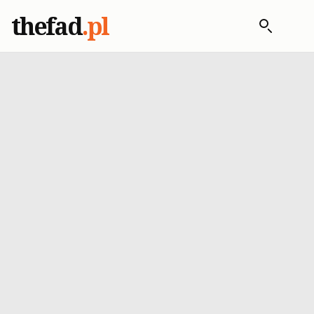
thefad
.pl