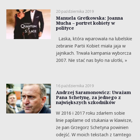
20 października 2019
Manuela Gretkowska: Joanna
Mucha – portret kobiety w
polityce
Laska, która wparowała na lubelskie
zebranie Partii Kobiet miała jaja w
jajnikach. Trwała kampania wyborcza
2007. Nie stać nas było na ulotki, »
16 października 2019
Andrzej Saramonowicz: Uważam
Pana Schetynę, za jednego z
największych szkodników
W 2016 i 2017 roku zdarłem sobie
linie papilarne od stukania w klawisze,
że pan Grzegorz Schetyna powinien
odejść. W moich tekstach z tamtego