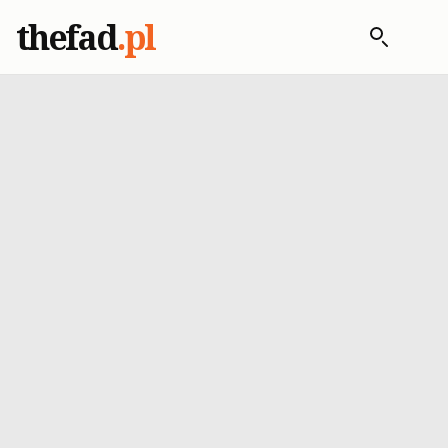
thefad
.pl