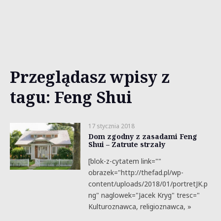
Przeglądasz wpisy z
tagu: Feng Shui
17 stycznia 2018
Dom zgodny z zasadami Feng
Shui – Zatrute strzały
[blok-z-cytatem link=""
obrazek="http://thefad.pl/wp-
content/uploads/2018/01/portretJK.p
ng" naglowek="Jacek Kryg" tresc="
Kulturoznawca, religioznawca, »