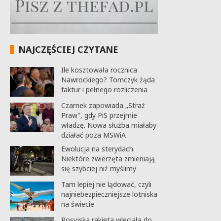
NAJCZĘŚCIEJ CZYTANE
Ile kosztowała rocznica
Nawrockiego? Tomczyk żąda
faktur i pełnego rozliczenia
Czarnek zapowiada „Straż
Praw”, gdy PiS przejmie
władzę. Nowa służba miałaby
działać poza MSWiA
Ewolucja na sterydach.
Niektóre zwierzęta zmieniają
się szybciej niż myślimy
Tam lepiej nie lądować, czyli
najniebezpieczniejsze lotniska
na świecie
Rosyjska rakieta wleciała do