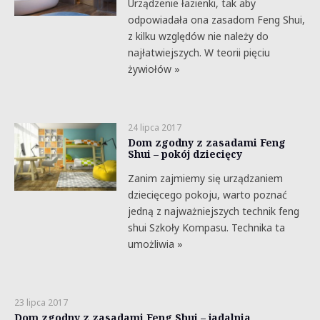
Urządzenie łazienki, tak aby
odpowiadała ona zasadom Feng Shui,
z kilku względów nie należy do
najłatwiejszych. W teorii pięciu
żywiołów »
24 lipca 2017
Dom zgodny z zasadami Feng
Shui – pokój dziecięcy
Zanim zajmiemy się urządzaniem
dziecięcego pokoju, warto poznać
jedną z najważniejszych technik feng
shui Szkoły Kompasu. Technika ta
umożliwia »
23 lipca 2017
Dom zgodny z zasadami Feng Shui – jadalnia