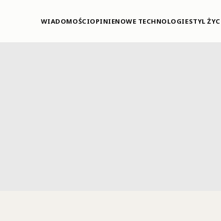
WIADOMOŚCI
OPINIE
NOWE TECHNOLOGIE
STYL ŻYC