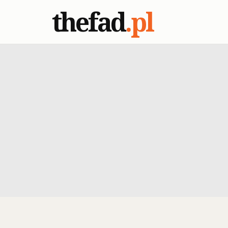
thefad
.pl