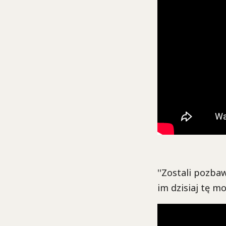
''Zostali pozba
im dzisiaj tę m