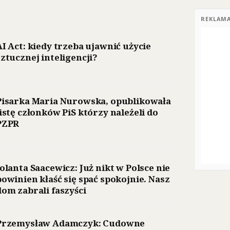
REKLAM
AI Act: kiedy trzeba ujawnić użycie
sztucznej inteligencji?
Pisarka Maria Nurowska, opublikowała
listę członków PiS którzy należeli do
PZPR
Jolanta Saacewicz: Już nikt w Polsce nie
powinien kłaść się spać spokojnie. Nasz
dom zabrali faszyści
Przemysław Adamczyk: Cudowne