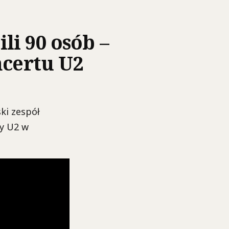
li 90 osób –
ncertu U2
ki zespół
py U2 w