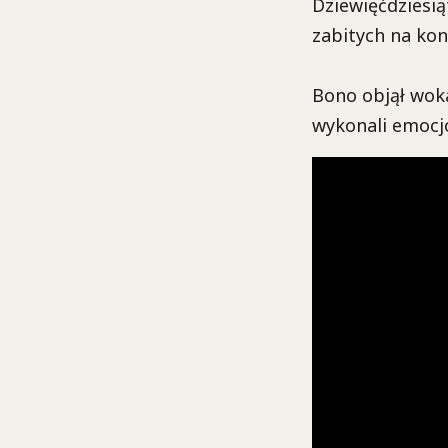
Dziewięćdziesią
zabitych na kon
Bono objął woka
wykonali emocjo