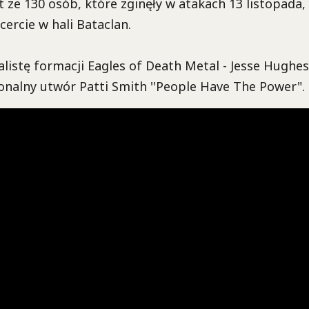
t ze 130 osób, które zginęły w atakach 13 listopada,
cercie w hali Bataclan.
listę formacji Eagles of Death Metal - Jesse Hughes
nalny utwór Patti Smith ''People Have The Power".