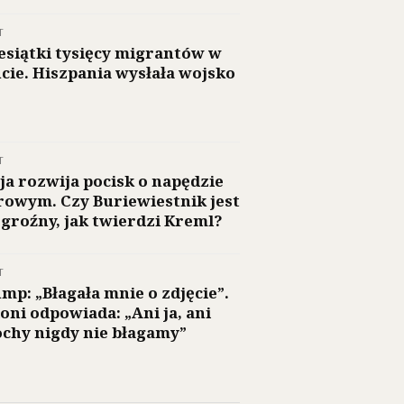
T
esiątki tysięcy migrantów w
cie. Hiszpania wysłała wojsko
T
ja rozwija pocisk o napędzie
rowym. Czy Buriewiestnik jest
 groźny, jak twierdzi Kreml?
T
mp: „Błagała mnie o zdjęcie”.
oni odpowiada: „Ani ja, ani
chy nigdy nie błagamy”