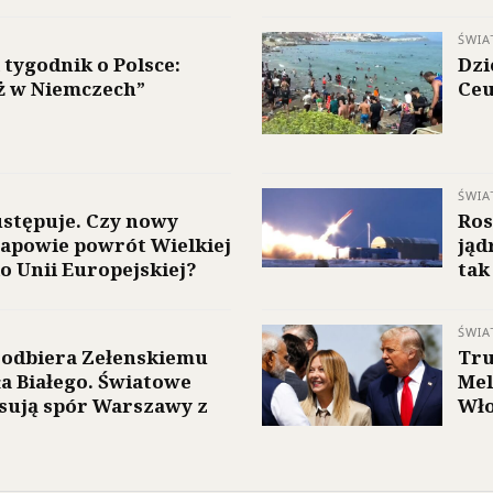
ŚWIA
 tygodnik o Polsce:
Dzi
iż w Niemczech”
Ceu
ŚWIA
stępuje. Czy nowy
Ros
apowie powrót Wielkiej
jąd
do Unii Europejskiej?
tak
ŚWIA
 odbiera Zełenskiemu
Tru
a Białego. Światowe
Mel
sują spór Warszawy z
Wło