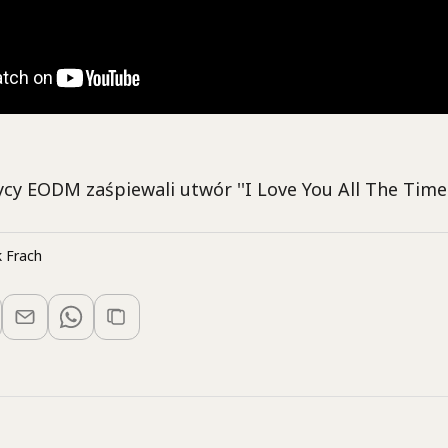
y EODM zaśpiewali utwór ''I Love You All The Time'
 Frach