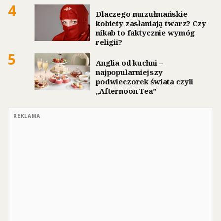
4
Dlaczego muzułmańskie
kobiety zasłaniają twarz? Czy
nikab to faktycznie wymóg
religii?
5
Anglia od kuchni –
najpopularniejszy
podwieczorek świata czyli
„Afternoon Tea”
REKLAMA