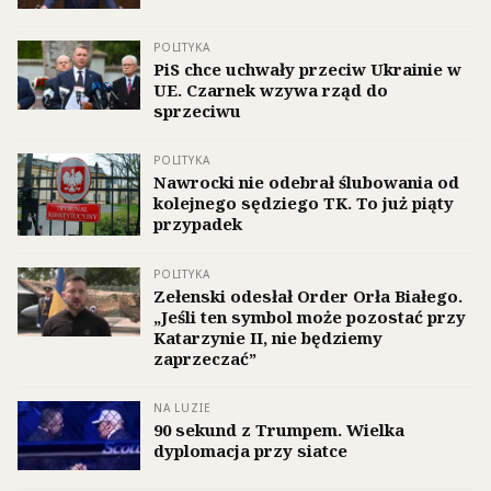
POLITYKA
PiS chce uchwały przeciw Ukrainie w
UE. Czarnek wzywa rząd do
sprzeciwu
POLITYKA
Nawrocki nie odebrał ślubowania od
kolejnego sędziego TK. To już piąty
przypadek
POLITYKA
Zełenski odesłał Order Orła Białego.
„Jeśli ten symbol może pozostać przy
Katarzynie II, nie będziemy
zaprzeczać”
NA LUZIE
90 sekund z Trumpem. Wielka
dyplomacja przy siatce