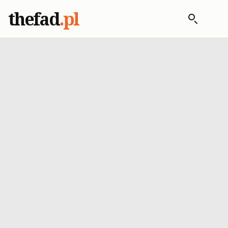
thefad
.pl