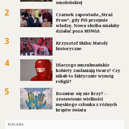
smoleńskiej
2
Czarnek zapowiada „Straż
Praw”, gdy PiS przejmie
władzę. Nowa służba miałaby
działać poza MSWiA
3
Krzysztof Skiba: Matoły
historyczne
4
Dlaczego muzułmańskie
kobiety zasłaniają twarz? Czy
nikab to faktycznie wymóg
religii?
5
Rozmiar się nie liczy? –
zestawienie wielkości
męskiego członka z różnych
krajów świata
REKLAMA