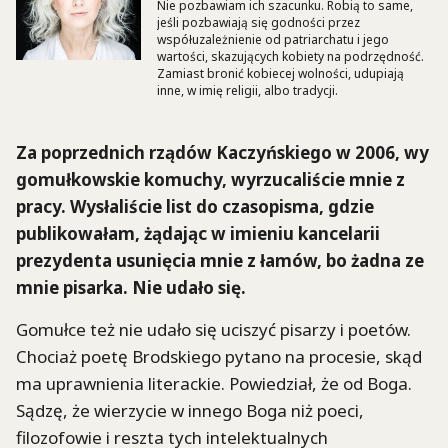
Nie pozbawiam ich szacunku. Robią to same,
jeśli pozbawiają się godności przez
współuzależnienie od patriarchatu i jego
wartości, skazujących kobiety na podrzędność.
Zamiast bronić kobiecej wolności, udupiają
inne, w imię religii, albo tradycji.
Za poprzednich rządów Kaczyńskiego w 2006, wy
gomułkowskie komuchy, wyrzucaliście mnie z
pracy. Wysłaliście list do czasopisma, gdzie
publikowałam, żądając w imieniu kancelarii
prezydenta usunięcia mnie z łamów, bo żadna ze
mnie pisarka. Nie udało się.
Gomułce też nie udało się uciszyć pisarzy i poetów.
Chociaż poetę Brodskiego pytano na procesie, skąd
ma uprawnienia literackie. Powiedział, że od Boga.
Sądzę, że wierzycie w innego Boga niż poeci,
filozofowie i reszta tych intelektualnych