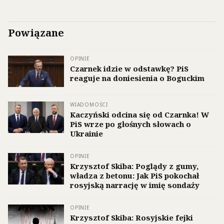
Powiązane
OPINIE
Czarnek idzie w odstawkę? PiS
reaguje na doniesienia o Boguckim
WIADOMOŚCI
Kaczyński odcina się od Czarnka! W
PiS wrze po głośnych słowach o
Ukrainie
OPINIE
Krzysztof Skiba: Poglądy z gumy,
władza z betonu: Jak PiS pokochał
rosyjską narrację w imię sondaży
OPINIE
Krzysztof Skiba: Rosyjskie fejki