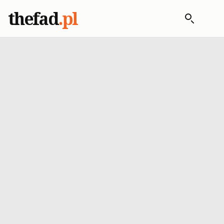
thefad
.pl