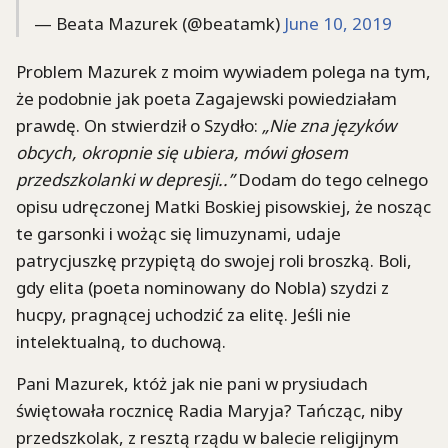
— Beata Mazurek (@beatamk)
June 10, 2019
Problem Mazurek z moim wywiadem polega na tym,
że podobnie jak poeta Zagajewski powiedziałam
prawdę. On stwierdził o Szydło:
„Nie zna języków
obcych, okropnie się ubiera, mówi głosem
przedszkolanki w depresji..”
Dodam do tego celnego
opisu udręczonej Matki Boskiej pisowskiej, że nosząc
te garsonki i wożąc się limuzynami, udaje
patrycjuszkę przypiętą do swojej roli broszką. Boli,
gdy elita (poeta nominowany do Nobla) szydzi z
hucpy, pragnącej uchodzić za elitę. Jeśli nie
intelektualną, to duchową.
Pani Mazurek, któż jak nie pani w prysiudach
świętowała rocznicę Radia Maryja? Tańcząc, niby
przedszkolak, z resztą rządu w balecie religijnym