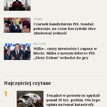
OPINIE
Czarnek kandydatem PiS. Sondaż
pokazuje, na czym Kaczyński chce
zbudować jedność
NA LUZIE
Willa+, cnoty niewieście i zapasy w
błocie. Skiba o nowym liderze PiS:
„Złoty Dzban” wchodzi do gry
Najczęściej czytane
1
Ten pilot w powietrzu spędził
ponad 25 tys. godzin. Oto jego
opinia na temat katastrofy