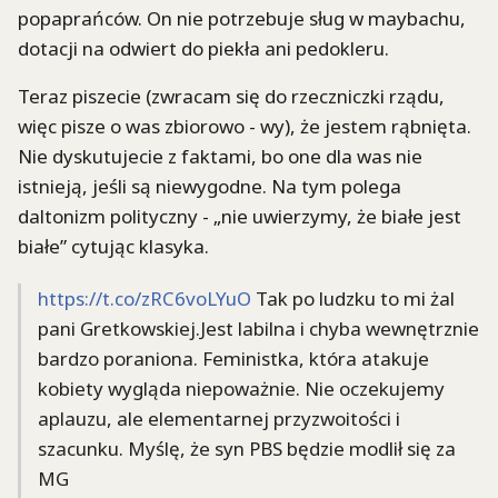
popaprańców. On nie potrzebuje sług w maybachu,
dotacji na odwiert do piekła ani pedokleru.
Teraz piszecie (zwracam się do rzeczniczki rządu,
więc pisze o was zbiorowo - wy), że jestem rąbnięta.
Nie dyskutujecie z faktami, bo one dla was nie
istnieją, jeśli są niewygodne. Na tym polega
daltonizm polityczny - „nie uwierzymy, że białe jest
białe” cytując klasyka.
https://t.co/zRC6voLYuO
Tak po ludzku to mi żal
pani Gretkowskiej.Jest labilna i chyba wewnętrznie
bardzo poraniona. Feministka, która atakuje
kobiety wygląda niepoważnie. Nie oczekujemy
aplauzu, ale elementarnej przyzwoitości i
szacunku. Myślę, że syn PBS będzie modlił się za
MG