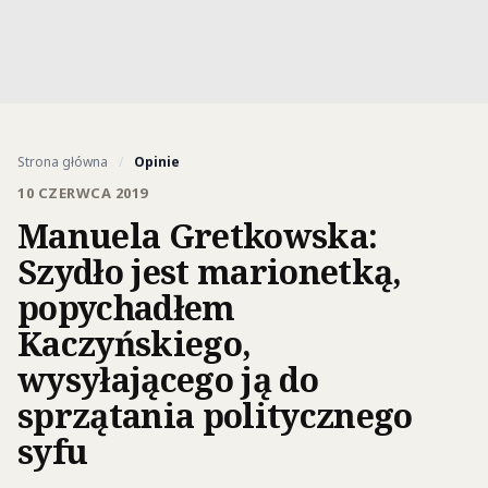
Strona główna
/
Opinie
10 CZERWCA 2019
Manuela Gretkowska:
Szydło jest marionetką,
popychadłem
Kaczyńskiego,
wysyłającego ją do
sprzątania politycznego
syfu