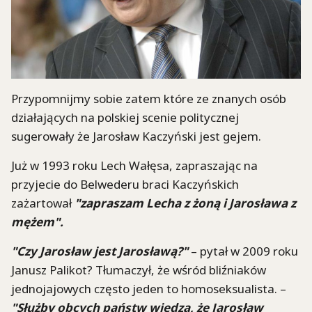
Przypomnijmy sobie zatem które ze znanych osób
działających na polskiej scenie politycznej
sugerowały że Jarosław Kaczyński jest gejem.
Już w 1993 roku Lech Wałęsa, zapraszając na
przyjecie do Belwederu braci Kaczyńskich
zażartował
"zapraszam Lecha z żoną i Jarosława z
mężem".
"Czy Jarosław jest Jarosławą?"
– pytał w 2009 roku
Janusz Palikot? Tłumaczył, że wśród bliźniaków
jednojajowych często jeden to homoseksualista. –
"Służby obcych państw wiedzą, że Jarosław