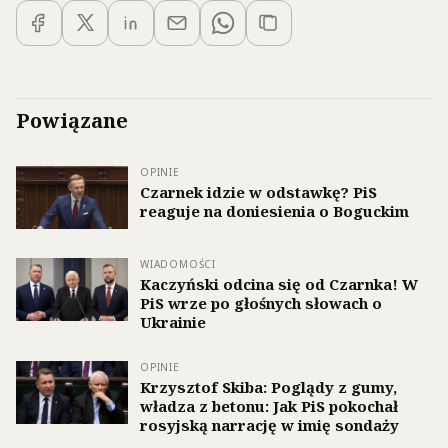
Powiązane
OPINIE
Czarnek idzie w odstawkę? PiS
reaguje na doniesienia o Boguckim
WIADOMOŚCI
Kaczyński odcina się od Czarnka! W
PiS wrze po głośnych słowach o
Ukrainie
OPINIE
Krzysztof Skiba: Poglądy z gumy,
władza z betonu: Jak PiS pokochał
rosyjską narrację w imię sondaży