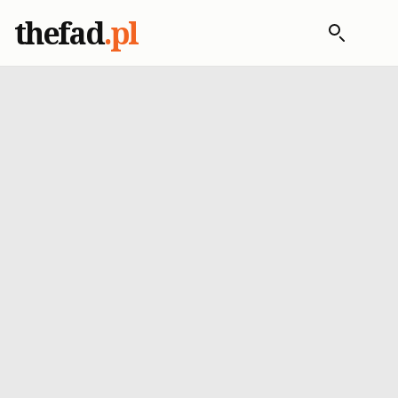
thefad
.pl