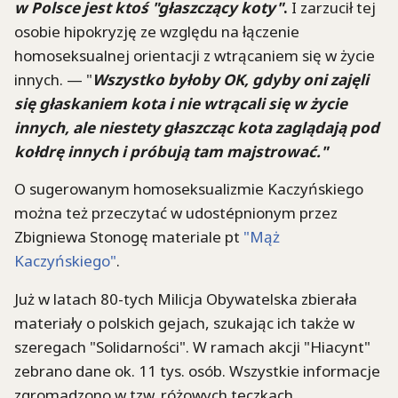
w Polsce jest ktoś "głaszczący koty"
.
I zarzucił tej
osobie hipokryzję ze względu na łączenie
homoseksualnej orientacji z wtrącaniem się w życie
innych. — "
Wszystko byłoby OK, gdyby oni zajęli
się głaskaniem kota i nie wtrącali się w życie
innych, ale niestety głaszcząc kota zaglądają pod
kołdrę innych i próbują tam majstrować."
O sugerowanym homoseksualizmie Kaczyńskiego
można też przeczytać w udostépnionym przez
Zbigniewa Stonogę materiale pt
"Mąż
Kaczyńskiego"
.
Już w latach 80-tych Milicja Obywatelska zbierała
materiały o polskich gejach, szukając ich także w
szeregach "Solidarności". W ramach akcji "Hiacynt"
zebrano dane ok. 11 tys. osób. Wszystkie informacje
zgromadzono w tzw. różowych teczkach.