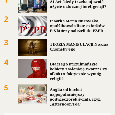
AI Act: kiedy trzeba ujawnić
użycie sztucznej inteligencji?
2
Pisarka Maria Nurowska,
opublikowała listę członków
PiS którzy należeli do PZPR
3
TEORIA MANIPULACJI Noama
Chomsky’ego
4
Dlaczego muzułmańskie
kobiety zasłaniają twarz? Czy
nikab to faktycznie wymóg
religii?
5
Anglia od kuchni –
najpopularniejszy
podwieczorek świata czyli
„Afternoon Tea”