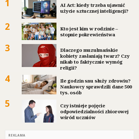
1
AI Act: kiedy trzeba ujawnić
użycie sztucznej inteligencji?
2
Kto jest kim w rodzinie –
stopnie pokrewieństwa
3
Dlaczego muzułmańskie
kobiety zasłaniają twarz? Czy
nikab to faktycznie wymóg
religii?
4
Ile godzin snu służy zdrowiu?
Naukowcy sprawdzili dane 500
tys. osób
5
Czy istnieje pojęcie
odpowiedzialności zbiorowej
wśród uczniów
REKLAMA