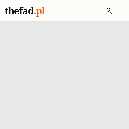
thefad
.pl