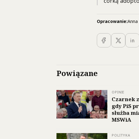
córką adopto
Opracowanie:
Anna 
Powiązane
OPINIE
Czarnek z
gdy PiS p
służba mi
MSWiA
POLITYKA