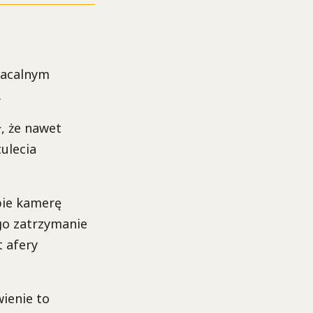
macalnym
.
, że nawet
ulecia
bie kamerę
go zatrzymanie
 afery
wienie to