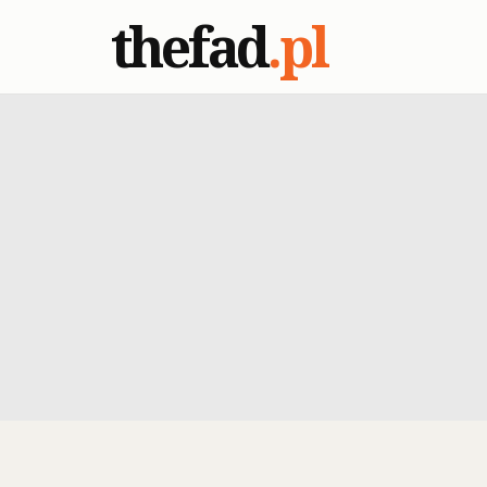
thefad
.pl