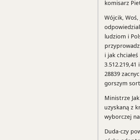
komisarz Pie
Wójcik, Woś, 
odpowiedzial
ludziom i Po
przyprowadzi
i jak chciałe
3.512.219,41
28839 zacnyc
gorszym sor
Ministrze Ja
uzyskaną z k
wyborczej na
Duda-czy powi