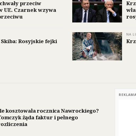
uchwały przeciw
Krz
w UE. Czarnek wzywa
wła
przeciwu
ros
NA L
Skiba: Rosyjskie fejki
Krz
REKLAM
Ile kosztowała rocznica Nawrockiego?
Tomczyk żąda faktur i pełnego
rozliczenia