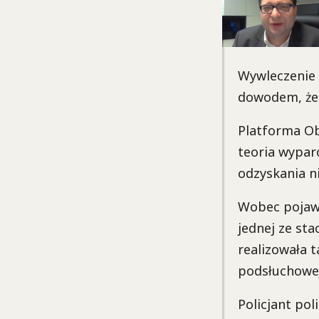
Wywleczenie 
dowodem, że 
Platforma Ob
teoria wyparo
odzyskania n
Wobec pojawi
jednej ze st
realizowała 
podsłuchowej
Policjant pol