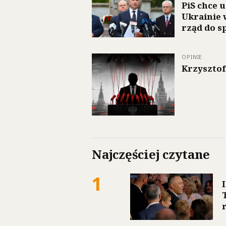
PiS chce 
Ukrainie 
rząd do s
OPINIE
Krzysztof 
Najczęściej czytane
1