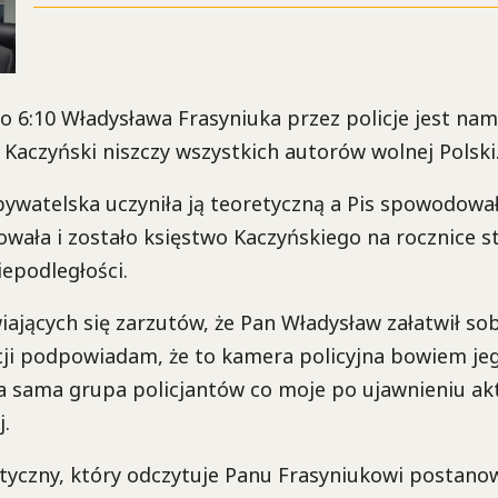
o 6:10 Władysława Frasyniuka przez policje jest na
Kaczyński niszczy wszystkich autorów wolnej Polski
ywatelska uczyniła ją teoretyczną a Pis spowodował
wała i zostało księstwo Kaczyńskiego na rocznice st
iepodległości.
ających się zarzutów, że Pan Władysław załatwił so
acji podpowiadam, że to kamera policyjna bowiem je
ta sama grupa policjantów co moje po ujawnieniu akt
.
ityczny, który odczytuje Panu Frasyniukowi postano