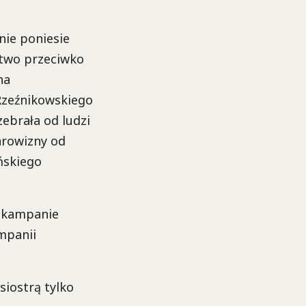
 nie poniesie
stwo przeciwko
ha
Rzeźnikowskiego
zebrała od ludzi
arowizny od
ńskiego
a kampanie
mpanii
siostrą tylko