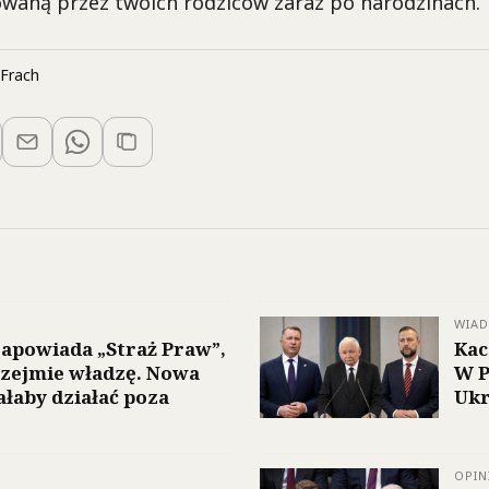
waną przez twoich rodziców zaraz po narodzinach.
Frach
WIA
apowiada „Straż Praw”,
Kac
rzejmie władzę. Nowa
W P
ałaby działać poza
Ukr
OPIN