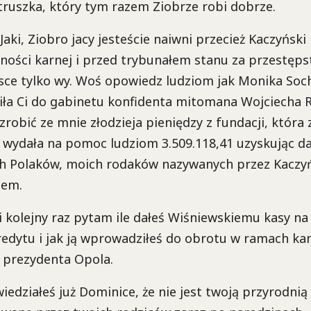
truszka, który tym razem Ziobrze robi dobrze.
Jaki, Ziobro jacy jesteście naiwni przecież Kaczyński
ności karnej i przed trybunałem stanu za przestęp
lsce tylko wy. Woś opowiedz ludziom jak Monika Soc
ła Ci do gabinetu konfidenta mitomana Wojciecha 
ś zrobić ze mnie złodzieja pieniędzy z fundacji, która 
 i wydała na pomoc ludziom 3.509.118,41 uzyskując d
h Polaków, moich rodaków nazywanych przez Kaczy
tem.
ki kolejny raz pytam ile dałeś Wiśniewskiemu kasy n
redytu i jak ją wprowadziłeś do obrotu w ramach ka
 prezydenta Opola.
edziałeś już Dominice, że nie jest twoją przyrodnią 