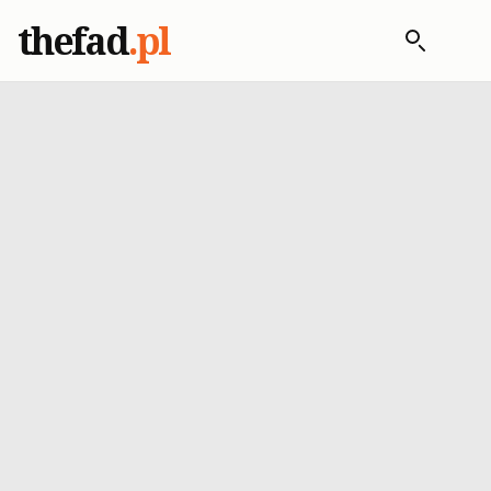
thefad
.pl