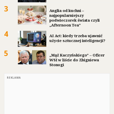
3
Anglia od kuchni –
najpopularniejszy
podwieczorek świata czyli
„Afternoon Tea”
4
AI Act: kiedy trzeba ujawnić
użycie sztucznej inteligencji?
5
„Mąż Kaczyńskiego” – Oficer
WSI w liście do Zbigniewa
Stonogi
REKLAMA