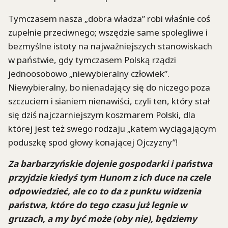
Tymczasem nasza „dobra władza” robi właśnie coś
zupełnie przeciwnego; wszędzie same spolegliwe i
bezmyślne istoty na najważniejszych stanowiskach
w państwie, gdy tymczasem Polską rządzi
jednoosobowo „niewybieralny człowiek”.
Niewybieralny, bo nienadający się do niczego poza
szczuciem i sianiem nienawiści, czyli ten, który stał
się dziś najczarniejszym koszmarem Polski, dla
której jest też swego rodzaju „katem wyciągającym
poduszkę spod głowy konającej Ojczyzny”!
Za barbarzyńskie dojenie gospodarki i państwa
przyjdzie kiedyś tym Hunom z ich duce na czele
odpowiedzieć, ale co to da z punktu widzenia
państwa, które do tego czasu już legnie w
gruzach, a my być może (oby nie), będziemy