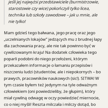
jeśli jej najwyżsi przedstawiciele (burmistrzowie,
starostowie czy wice) pokończyli tylko licea,
technika lub szkoły zawodowe – jak u mnie, ale
nie tylko!
Mam gdzieś tego bałwana, jego pracę oraz jego
„uczelnianych lokajów” jedzących mu z brudnej łapy
dla zachowania pracy, ale nie tak powinno być w
cywilizowanym kraju! Na dodatek człowieka tego
poparli podobni do niego przełożeni, którym
przekazałem informacje o łamaniu przepisów i
niszczeniu ludzi (studentów, ale i niepokornych – bo
prawych, pracowników naukowych (sic!). SITWA! W
tym czasie byłem też jedynym na tyle odważnym
człowiekiem (oni powiedzieliby, że głupim), który
miał cywilną odwagę w oczy powiedzieć miernocie,
co o niej myśli! Reszta milczała i milczy dotąd, bo