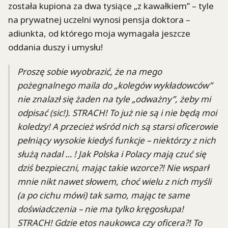
została kupiona za dwa tysiące „z kawałkiem” – tyle
na prywatnej uczelni wynosi pensja doktora –
adiunkta, od którego moja wymagała jeszcze
oddania duszy i umysłu!
Proszę sobie wyobrazić, że na mego
pożegnalnego maila do „kolegów wykładowców”
nie znalazł się żaden na tyle „odważny”, żeby mi
odpisać (sic!). STRACH! To już nie są i nie będą moi
koledzy! A przecież wśród nich są starsi oficerowie
pełniący wysokie kiedyś funkcje – niektórzy z nich
służą nadal … ! Jak Polska i Polacy mają czuć się
dziś bezpieczni, mając takie wzorce?! Nie wsparł
mnie nikt nawet słowem, choć wielu z nich myśli
(a po cichu mówi) tak samo, mając te same
doświadczenia – nie ma tylko kręgosłupa!
STRACH! Gdzie etos naukowca czy oficera?! To