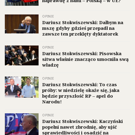
naprawdę z nami – Polską – w UE?
OPINIE
Dariusz Stokwiszewski: Dałbym na
mszę gdyby gdzieś przepadł na
zawsze ten przeklęty dyktatorek
OPINIE
Dariusz Stokwiszewski: Pisowska
sitwa właśnie znacząco umocniła swą
władzę
OPINIE
Dariusz Stokwiszewski: To czas
próby: w niedzielę okaże się, jaka
będzie przyszłość RP – apel do
Narodu!
OPINIE
Dariusz Stokwiszewski: Kaczyński
popełni nawet zbrodnię, aby ujść
sprawiedliwości i osadzić na