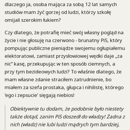
dlaczego ja, osoba mająca za sobą 12 lat samych
studiów mam żyć gorzej od ludzi, którzy szkołę
omijali szerokim łukiem?
Czy dlatego, że potrafię mieć swój własny pogląd na
życie i nie głosuję na czerwono - brunatny PiS, który
pompując publiczne pieniądze swojemu ogłupiałemu
elektoratowi, zamiast przysłowiowej wędki daje „za
nic” kasę, przekupując w ten sposób ciemnych, a
przy tym bezideowych ludzi? To właśnie dlatego, że
mam własne zdanie straciłem zatrudnienie, bo
miałem za szefa prostaka, głupca i nihilistę, którego
‘ego i zepsucie’ sięgają niebios!
Obiektywnie tu dodam, że podobnie było niestety
także dotąd, zanim PiS doszedł do władzy! Żadna z
nich (władz) nie lubi ludzi mądrych tym bardziej,