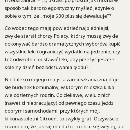
trzeba zabrać – tj., ukraść po prostu! Jak można w
sposób tak bardzo egoistyczny myśleć jedynie o
sobie o tym, że „moje 500 plus się dewaluuje"?!
Co wobec tego mają powiedzieć najbiedniejsi,
zwykle starsi i chorzy Polacy, którzy muszą zwykle
dokonywać bardzo dramatycznych wyborów; kupić
wszystkie leki i ograniczyć wydatki na jedzenie, czy
też odwrotnie odstawić leki, aby przeżyć jeszcze
kolejny dzień bez odczuwania głodu?!
Niedaleko mojego miejsca zamieszkania znajduje
się budynek komunalny, w którym mieszka kilka
wielodzietnych rodzin. Co ciekawe, wielu z nich
(nawet ci niepracujący) od pewnego czasu jeździ
dobrymi samochodami, przy których mój,
kilkunastoletni Citroen, to zwykły grat! Oczywiście
rozumiem, że jak się ma dużo, to chce się więcej, ale