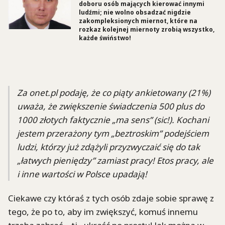
doboru osób mających kierować innymi
ludźmi; nie wolno obsadzać nigdzie
zakompleksionych miernot, które na
rozkaz kolejnej miernoty zrobią wszystko,
każde świństwo!
Za onet.pl podaję, że co piąty ankietowany (21%)
uważa, że zwiększenie świadczenia 500 plus do
1000 złotych faktycznie „ma sens” (sic!). Kochani
jestem przerażony tym „beztroskim” podejściem
ludzi, którzy już zdążyli przyzwyczaić się do tak
„łatwych pieniędzy” zamiast pracy! Etos pracy, ale
i inne wartości w Polsce upadają!
Ciekawe czy któraś z tych osób zdaje sobie sprawę z
tego, że po to, aby im zwiększyć, komuś innemu