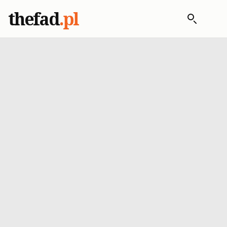
thefad
.pl