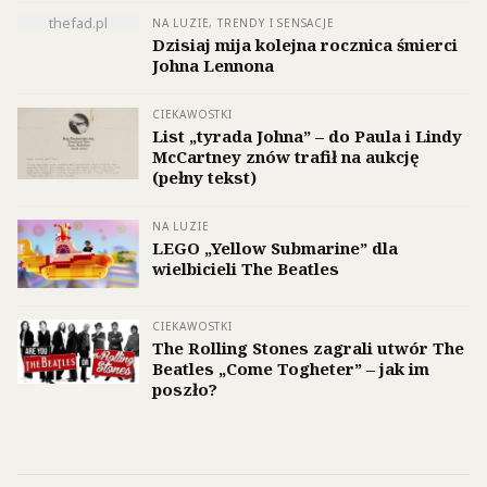
thefad.pl
NA LUZIE, TRENDY I SENSACJE
Dzisiaj mija kolejna rocznica śmierci
Johna Lennona
CIEKAWOSTKI
List „tyrada Johna” – do Paula i Lindy
McCartney znów trafił na aukcję
(pełny tekst)
NA LUZIE
LEGO „Yellow Submarine” dla
wielbicieli The Beatles
CIEKAWOSTKI
The Rolling Stones zagrali utwór The
Beatles „Come Togheter” – jak im
poszło?