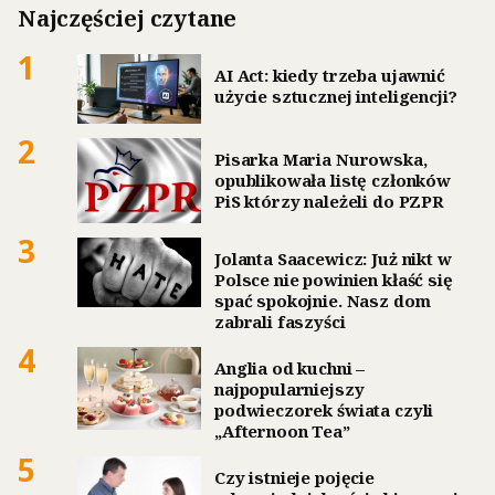
Najczęściej czytane
1
AI Act: kiedy trzeba ujawnić
użycie sztucznej inteligencji?
2
Pisarka Maria Nurowska,
opublikowała listę członków
PiS którzy należeli do PZPR
3
Jolanta Saacewicz: Już nikt w
Polsce nie powinien kłaść się
spać spokojnie. Nasz dom
zabrali faszyści
4
Anglia od kuchni –
najpopularniejszy
podwieczorek świata czyli
„Afternoon Tea”
5
Czy istnieje pojęcie