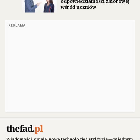
odpowiedzialności zbiorowej
wśród uczniów
REKLAMA
thefad
.
pl
Wiadomości, opinie, nowe technologie i styl życia — w jednym