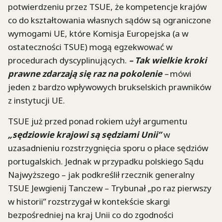
potwierdzeniu przez TSUE, że kompetencje krajów
co do kształtowania własnych sądów są ograniczone
wymogami UE, które Komisja Europejska (a w
ostateczności TSUE) mogą egzekwować w
procedurach dyscyplinujących.
– Tak wielkie kroki
prawne zdarzają się raz na pokolenie
–
mówi
jeden z bardzo wpływowych brukselskich prawników
z instytucji UE.
TSUE już przed ponad rokiem użył argumentu
„sędziowie krajowi są sędziami Unii”
w
uzasadnieniu rozstrzygnięcia sporu o płace sędziów
portugalskich. Jednak w przypadku polskiego Sądu
Najwyższego – jak podkreślił rzecznik generalny
TSUE Jewgienij Tanczew – Trybunał „po raz pierwszy
w historii” rozstrzygał w kontekście skargi
bezpośredniej na kraj Unii co do zgodności