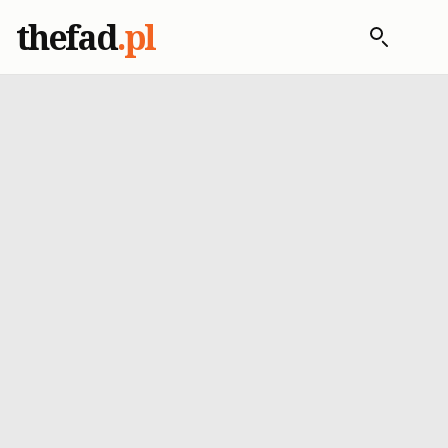
thefad
.pl