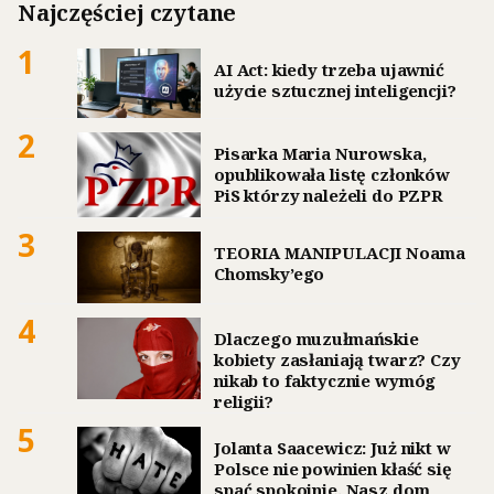
Najczęściej czytane
1
AI Act: kiedy trzeba ujawnić
użycie sztucznej inteligencji?
2
Pisarka Maria Nurowska,
opublikowała listę członków
PiS którzy należeli do PZPR
3
TEORIA MANIPULACJI Noama
Chomsky’ego
4
Dlaczego muzułmańskie
kobiety zasłaniają twarz? Czy
nikab to faktycznie wymóg
religii?
5
Jolanta Saacewicz: Już nikt w
Polsce nie powinien kłaść się
spać spokojnie. Nasz dom