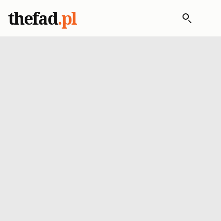
thefad
.pl