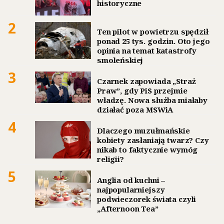
historyczne
2
Ten pilot w powietrzu spędził
ponad 25 tys. godzin. Oto jego
opinia na temat katastrofy
smoleńskiej
3
Czarnek zapowiada „Straż
Praw”, gdy PiS przejmie
władzę. Nowa służba miałaby
działać poza MSWiA
4
Dlaczego muzułmańskie
kobiety zasłaniają twarz? Czy
nikab to faktycznie wymóg
religii?
5
Anglia od kuchni –
najpopularniejszy
podwieczorek świata czyli
„Afternoon Tea”