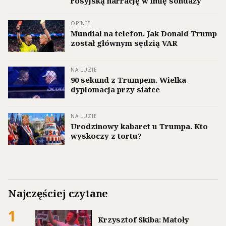
rosyjską narrację w imię sondaży
OPINIE
Mundial na telefon. Jak Donald Trump
został głównym sędzią VAR
NA LUZIE
90 sekund z Trumpem. Wielka
dyplomacja przy siatce
NA LUZIE
Urodzinowy kabaret u Trumpa. Kto
wyskoczy z tortu?
Najczęściej czytane
1
Krzysztof Skiba: Matoły