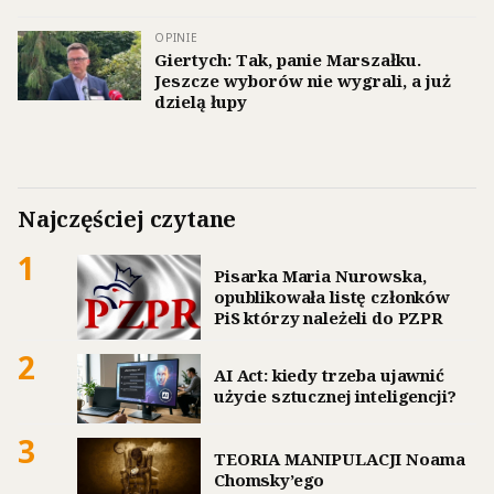
OPINIE
Giertych: Tak, panie Marszałku.
Jeszcze wyborów nie wygrali, a już
dzielą łupy
Najczęściej czytane
1
Pisarka Maria Nurowska,
opublikowała listę członków
PiS którzy należeli do PZPR
2
AI Act: kiedy trzeba ujawnić
użycie sztucznej inteligencji?
3
TEORIA MANIPULACJI Noama
Chomsky’ego