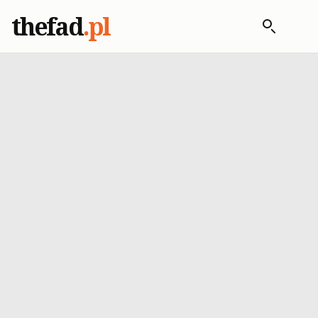
thefad
.pl