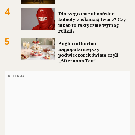
4
Dlaczego muzułmańskie
kobiety zasłaniają twarz? Czy
nikab to faktycznie wymóg
religii?
5
Anglia od kuchni –
najpopularniejszy
podwieczorek świata czyli
„Afternoon Tea”
REKLAMA