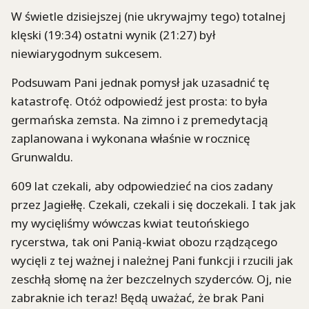
W świetle dzisiejszej (nie ukrywajmy tego) totalnej
klęski (19:34) ostatni wynik (21:27) był
niewiarygodnym sukcesem.
Podsuwam Pani jednak pomysł jak uzasadnić tę
katastrofę. Otóż odpowiedź jest prosta: to była
germańska zemsta. Na zimno i z pr
emedytacją
zaplanowana i wykonana właśnie w rocznicę
Grunwaldu.
609 lat czekali, aby odpowiedzieć na cios zadany
przez Jagiełłę. Czekali, czekali i się doczekali. I tak jak
my wycięliśmy wówczas kwiat teutońskiego
rycerstwa, tak oni Panią-kwiat obozu rządzącego
wycięli z tej ważnej i należnej Pani funkcji i rzucili jak
zeschłą słomę na żer bezczelnych szyderców. Oj, nie
zabraknie ich teraz! Będą uważać, że brak Pani