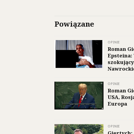
Powiązane
OPINIE
Roman Gie
Epsteina:
szokujący
Nawrocki
OPINIE
Roman Gie
USA, Rosj
Europa
OPINIE
Giertych: