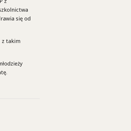
P z
szkolnictwa
rawia się od
i z takim
młodzieży
tę.