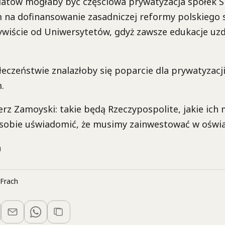
latów mogłaby być częściowa prywatyzacja spółek S
 na dofinansowanie zasadniczej reformy polskiego 
ywiście od Uniwersytetów, gdyż zawsze edukacje uzd
łeczeństwie znalazłoby się poparcie dla prywatyzacj
.
erz Zamoyski: takie będą Rzeczypospolite, jakie ich 
 sobie uświadomić, że musimy zainwestować w oświa
h
Frach