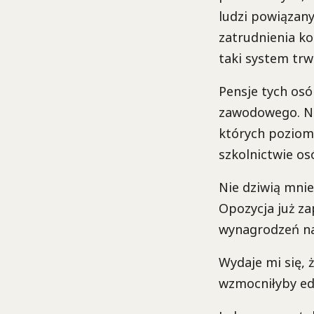
ludzi powiązany
zatrudnienia ko
taki system trwa
Pensje tych osó
zawodowego. Na
których poziom 
szkolnictwie o
Nie dziwią mnie
Opozycja już za
wynagrodzeń na
Wydaje mi się, 
wzmocniłyby edu