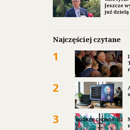
Jeszcze w
już dzielą
Najczęściej czytane
1
2
3