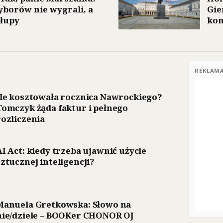
yborów nie wygrali, a
Gie
 łupy
kon
REKLAM
Ile kosztowała rocznica Nawrockiego?
Tomczyk żąda faktur i pełnego
rozliczenia
AI Act: kiedy trzeba ujawnić użycie
sztucznej inteligencji?
Manuela Gretkowska: Słowo na
nie/dziele – BOOKer CHONOR OJ