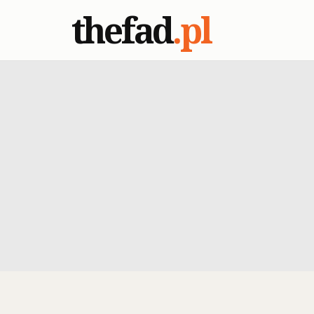
thefad
.pl