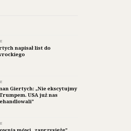
IE
rtych napisał list do
rockiego
IE
an Giertych: „Nie ekscytujmy
 Trumpem. USA już nas
ehandlowali”
IE
ownia mówi „zaprzysiężę”.