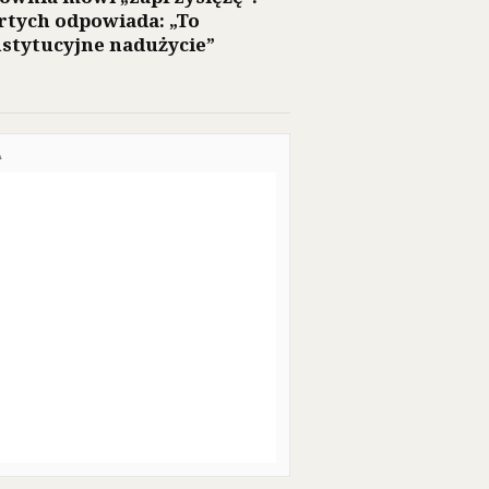
rtych odpowiada: „To
stytucyjne nadużycie”
A