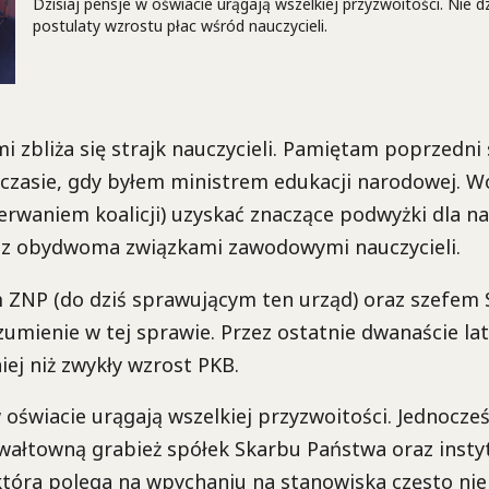
Dzisiaj pensje w oświacie urągają wszelkiej przyzwoitości. Nie d
postulaty wzrostu płac wśród nauczycieli.
i zbliża się strajk nauczycieli. Pamiętam poprzedni s
czasie, gdy byłem ministrem edukacji narodowej. W
zerwaniem koalicji) uzyskać znaczące podwyżki dla nau
 z obydwoma związkami zawodowymi nauczycieli.
 ZNP (do dziś sprawującym ten urząd) oraz szefem 
umienie w tej sprawie. Przez ostatnie dwanaście lat
ej niż zwykły wzrost PKB.
w oświacie urągają wszelkiej przyzwoitości. Jednocze
ałtowną grabież spółek Skarbu Państwa oraz instyt
tóra polega na wpychaniu na stanowiska często n