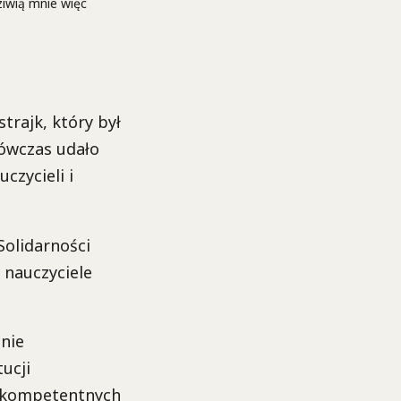
ziwią mnie więc
trajk, który był
ówczas udało
czycieli i
Solidarności
 nauczyciele
śnie
ucji
iekompetentnych