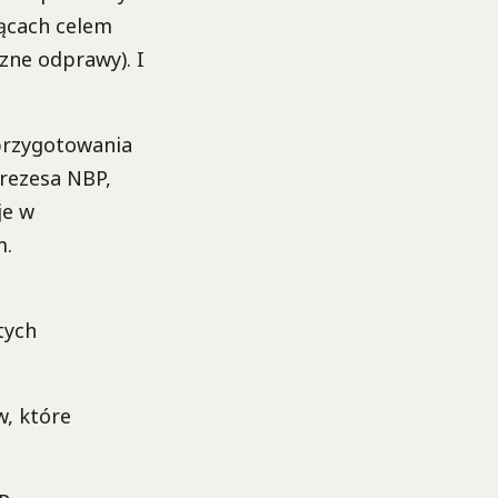
iącach celem
zne odprawy). I
 przygotowania
rezesa NBP,
je w
m.
tych
w, które