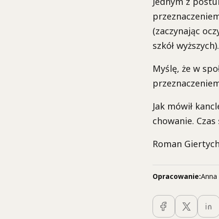
Jednym z postu
przeznaczeniem
(zaczynając ocz
szkół wyższych).
Myślę, że w spo
przeznaczeniem
Jak mówił kancl
chowanie. Czas
Roman Giertyc
Opracowanie:
Anna 