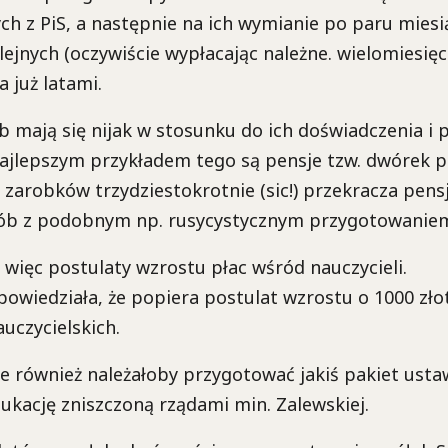
ch z PiS, a następnie na ich wymianie po paru mies
lejnych (oczywiście wypłacając należne. wielomiesięc
 już latami.
b mają się nijak w stosunku do ich doświadczenia i
jlepszym przykładem tego są pensje tzw. dwórek p
zarobków trzydziestokrotnie (sic!) przekracza pens
sób z podobnym np. rusycystycznym przygotowanie
 więc postulaty wzrostu płac wśród nauczycieli.
powiedziała, że popiera postulat wzrostu o 1000 zło
uczycielskich.
że również należałoby przygotować jakiś pakiet usta
kację zniszczoną rządami min. Zalewskiej.