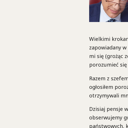
Wielkimi krokam
zapowiadany w 
mi się (grożąc 
porozumieć się
Razem z szefem
ogłosiłem poroz
otrzymywali mni
Dzisiaj pensje 
obserwujemy gw
państwowych, k