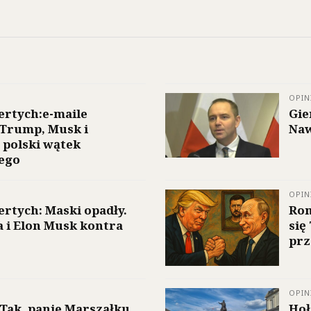
OPIN
rtych:e-maile
Gie
 Trump, Musk i
Naw
 polski wątek
ego
OPIN
rtych: Maski opadły.
Rom
a i Elon Musk kontra
się
prz
OPIN
 Tak, panie Marszałku.
Hoł