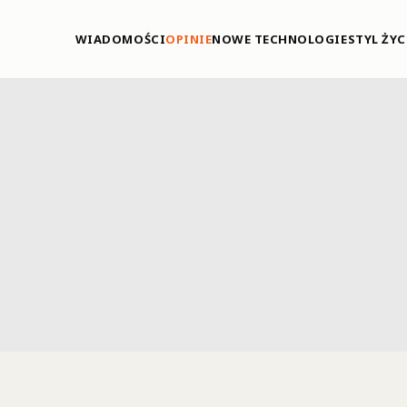
WIADOMOŚCI
OPINIE
NOWE TECHNOLOGIE
STYL ŻYC