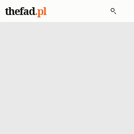
thefad
.pl