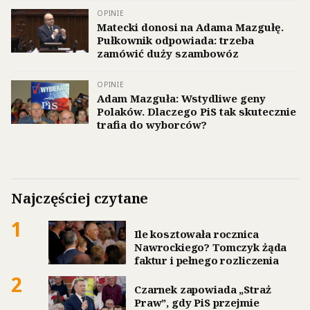
OPINIE
Matecki donosi na Adama Mazgułę.
Pułkownik odpowiada: trzeba
zamówić duży szambowóz
OPINIE
Adam Mazguła: Wstydliwe geny
Polaków. Dlaczego PiS tak skutecznie
trafia do wyborców?
Najczęściej czytane
1
Ile kosztowała rocznica
Nawrockiego? Tomczyk żąda
faktur i pełnego rozliczenia
2
Czarnek zapowiada „Straż
Praw”, gdy PiS przejmie