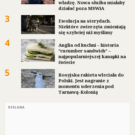
władzę. Nowa służba miałaby
działać poza MSWiA
3
Ewolucja na sterydach.
Niektóre zwierzęta zmieniają
się szybciej niż myślimy
4
Anglia od kuchni – historia
”cucumber sandwich” –
najpopularniejszej kanapki na
świecie
5
Rosyjska rakieta wleciała do
Polski. Jest nagranie z
momentu uderzenia pod
Tarnawą-Kolonią
REKLAMA