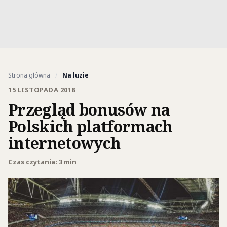
Strona główna
/
Na luzie
15 LISTOPADA 2018
Przegląd bonusów na
Polskich platformach
internetowych
Czas czytania: 3 min