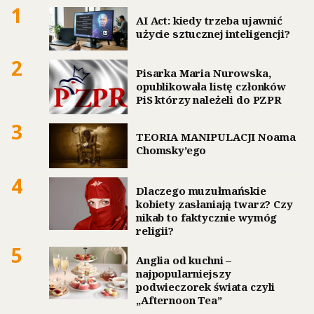
1
AI Act: kiedy trzeba ujawnić
użycie sztucznej inteligencji?
2
Pisarka Maria Nurowska,
opublikowała listę członków
PiS którzy należeli do PZPR
3
TEORIA MANIPULACJI Noama
Chomsky’ego
4
Dlaczego muzułmańskie
kobiety zasłaniają twarz? Czy
nikab to faktycznie wymóg
religii?
5
Anglia od kuchni –
najpopularniejszy
podwieczorek świata czyli
„Afternoon Tea”