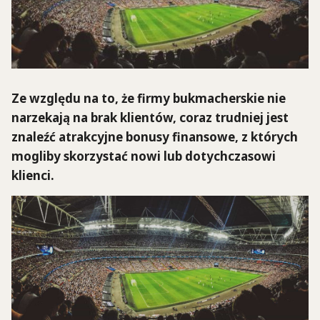
Ze względu na to, że firmy bukmacherskie nie
narzekają na brak klientów, coraz trudniej jest
znaleźć atrakcyjne bonusy finansowe, z których
mogliby skorzystać nowi lub dotychczasowi
klienci.