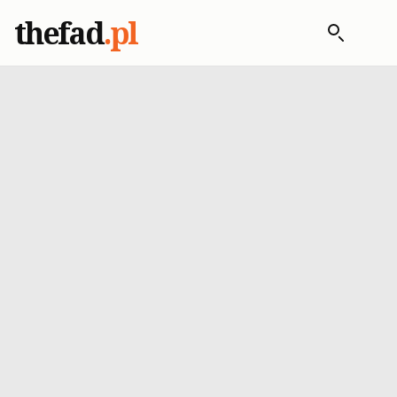
thefad
.pl