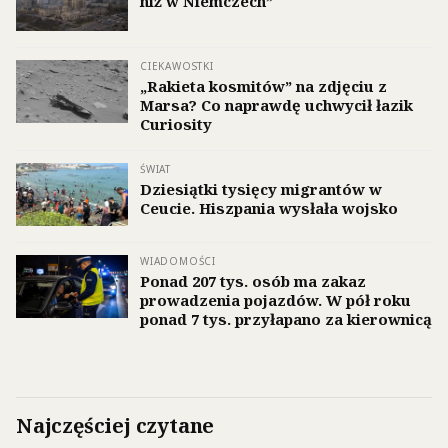
niż w Niemczech”
CIEKAWOSTKI
„Rakieta kosmitów” na zdjęciu z
Marsa? Co naprawdę uchwycił łazik
Curiosity
ŚWIAT
Dziesiątki tysięcy migrantów w
Ceucie. Hiszpania wysłała wojsko
WIADOMOŚCI
Ponad 207 tys. osób ma zakaz
prowadzenia pojazdów. W pół roku
ponad 7 tys. przyłapano za kierownicą
Najczęściej czytane