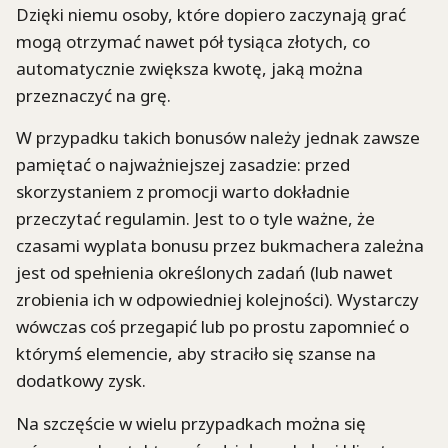
Dzięki niemu osoby, które dopiero zaczynają grać
mogą otrzymać nawet pół tysiąca złotych, co
automatycznie zwiększa kwotę, jaką można
przeznaczyć na grę.
W przypadku takich bonusów należy jednak zawsze
pamiętać o najważniejszej zasadzie: przed
skorzystaniem z promocji warto dokładnie
przeczytać regulamin. Jest to o tyle ważne, że
czasami wyplata bonusu przez bukmachera zależna
jest od spełnienia określonych zadań (lub nawet
zrobienia ich w odpowiedniej kolejności). Wystarczy
wówczas coś przegapić lub po prostu zapomnieć o
którymś elemencie, aby straciło się szanse na
dodatkowy zysk.
Na szczęście w wielu przypadkach można się