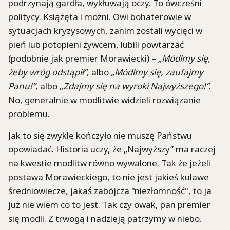
podrzynają gardła, wykłuwają oczy. To ówcześni
politycy. Książęta i możni. Owi bohaterowie w
sytuacjach kryzysowych, zanim zostali wycięci w
pień lub potopieni żywcem, lubili powtarzać
(podobnie jak premier Morawiecki) –
„Módlmy się,
żeby wróg odstąpił”
, albo
„Módlmy się, zaufajmy
Panu!”
, albo „
Zdajmy się na wyroki Najwyższego!”
.
No, generalnie w modlitwie widzieli rozwiązanie
problemu.
Jak to się zwykle kończyło nie muszę Państwu
opowiadać. Historia uczy, że „Najwyższy” ma raczej
na kwestie modlitw równo wywalone. Tak że jeżeli
postawa Morawieckiego, to nie jest jakieś kulawe
średniowiecze, jakaś zabójcza "niezłomność", to ja
już nie wiem co to jest. Tak czy owak, pan premier
się modli. Z trwogą i nadzieją patrzymy w niebo.