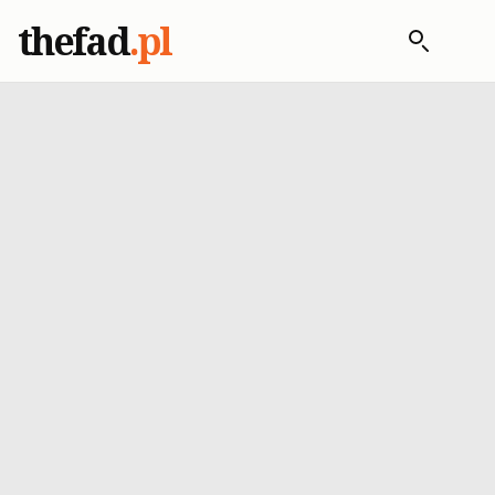
thefad
.pl