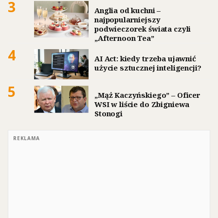
3
Anglia od kuchni –
najpopularniejszy
podwieczorek świata czyli
„Afternoon Tea”
4
AI Act: kiedy trzeba ujawnić
użycie sztucznej inteligencji?
5
„Mąż Kaczyńskiego” – Oficer
WSI w liście do Zbigniewa
Stonogi
REKLAMA