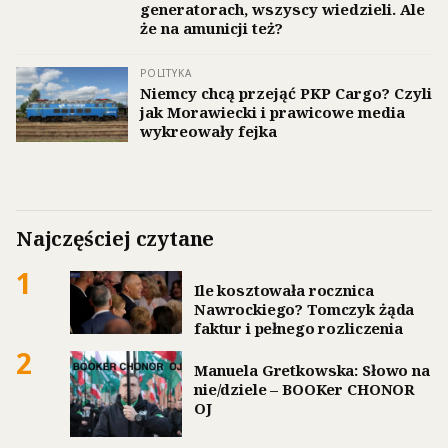
generatorach, wszyscy wiedzieli. Ale
że na amunicji też?
POLITYKA
Niemcy chcą przejąć PKP Cargo? Czyli
jak Morawiecki i prawicowe media
wykreowały fejka
Najczęściej czytane
1
Ile kosztowała rocznica
Nawrockiego? Tomczyk żąda
faktur i pełnego rozliczenia
2
Manuela Gretkowska: Słowo na
nie/dziele – BOOKer CHONOR
OJ