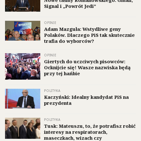
Nowe taśmy Romanowskiego. Gmail,
Signal i „Powrót Jedi”
OPINIE
Adam Mazguła: Wstydliwe geny
Polaków. Dlaczego PiS tak skutecznie
trafia do wyborców?
OPINIE
Giertych do uczciwych pisowców:
Ocknijcie się! Wasze nazwiska będą
przy tej hańbie
POLITYKA
Kaczyński: Idealny kandydat PiS na
prezydenta
POLITYKA
Tusk: Mateuszu, to, że potrafisz robić
interesy na respiratorach,
maseczkach, wizach czy