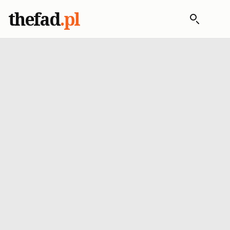
thefad
.pl