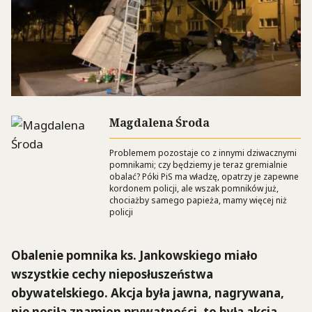
Magdalena Środa
Problemem pozostaje co z innymi dziwacznymi
pomnikami; czy będziemy je teraz gremialnie
obalać? Póki PiS ma władzę, opatrzy je zapewne
kordonem policji, ale wszak pomników już,
chociażby samego papieża, mamy więcej niż
policji
Obalenie pomnika ks. Jankowskiego miało
wszystkie cechy nieposłuszeństwa
obywatelskiego. Akcja była jawna, nagrywana,
nie nosiła znamion prywatności, to była akcja