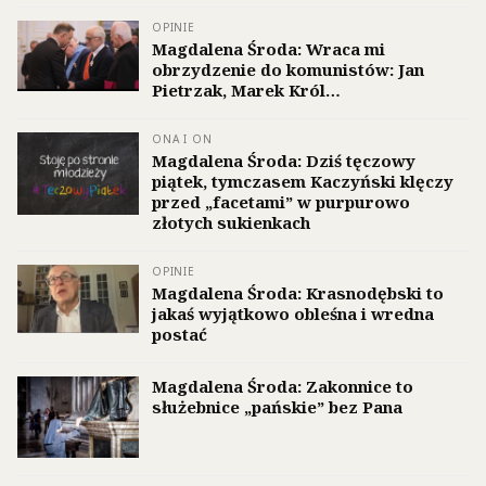
OPINIE
Magdalena Środa: Wraca mi
obrzydzenie do komunistów: Jan
Pietrzak, Marek Król…
ONA I ON
Magdalena Środa: Dziś tęczowy
piątek, tymczasem Kaczyński klęczy
przed „facetami” w purpurowo
złotych sukienkach
OPINIE
Magdalena Środa: Krasnodębski to
jakaś wyjątkowo obleśna i wredna
postać
Magdalena Środa: Zakonnice to
służebnice „pańskie” bez Pana