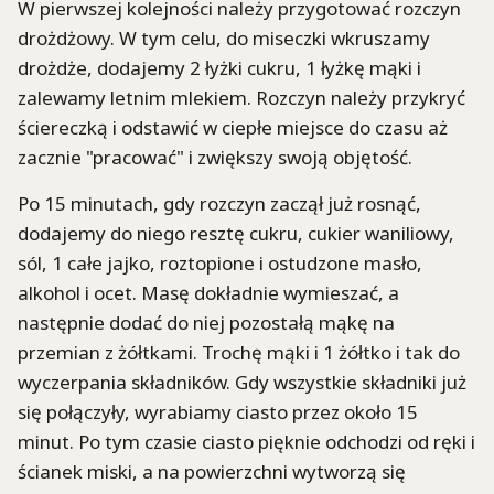
W pierwszej kolejności należy przygotować rozczyn
drożdżowy. W tym celu, do miseczki wkruszamy
drożdże, dodajemy 2 łyżki cukru, 1 łyżkę mąki i
zalewamy letnim mlekiem. Rozczyn należy przykryć
ściereczką i odstawić w ciepłe miejsce do czasu aż
zacznie "pracować" i zwiększy swoją objętość.
Po 15 minutach, gdy rozczyn zaczął już rosnąć,
dodajemy do niego resztę cukru, cukier waniliowy,
sól, 1 całe jajko, roztopione i ostudzone masło,
alkohol i ocet. Masę dokładnie wymieszać, a
następnie dodać do niej pozostałą mąkę na
przemian z żółtkami. Trochę mąki i 1 żółtko i tak do
wyczerpania składników. Gdy wszystkie składniki już
się połączyły, wyrabiamy ciasto przez około 15
minut. Po tym czasie ciasto pięknie odchodzi od ręki i
ścianek miski, a na powierzchni wytworzą się