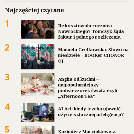
Najczęściej czytane
1
Ile kosztowała rocznica
Nawrockiego? Tomczyk żąda
faktur i pełnego rozliczenia
2
Manuela Gretkowska: Słowo na
nie/dziele – BOOKer CHONOR
OJ
3
Anglia od kuchni –
najpopularniejszy
podwieczorek świata czyli
„Afternoon Tea”
4
AI Act: kiedy trzeba ujawnić
użycie sztucznej inteligencji?
5
Kazimierz Marcinkiewicz: