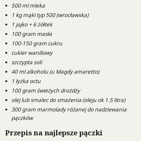
500 ml mleka
1 kg mąki typ 500 (wrocławska)
1 jajko + 6 żółtek
100 gram masła
100-150 gram cukru
cukier waniliowy
szczypta soli
40 ml alkoholu (u Magdy amaretto)
1 łyżka octu
100 gram świeżych drożdży
olej lub smalec do smażenia (oleju ok 1.5 litra)
300 gram marmolady różanej do nadziewania
pączków
Przepis na najlepsze pączki