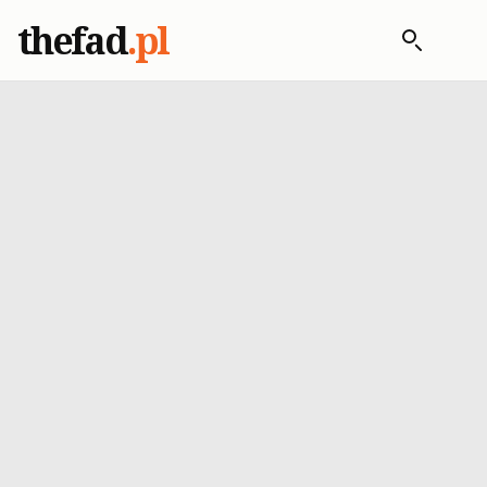
thefad
.pl