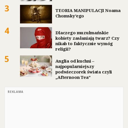
3
TEORIA MANIPULACJI Noama
Chomsky’ego
4
Dlaczego muzułmańskie
kobiety zasłaniają twarz? Czy
nikab to faktycznie wymóg
religii?
5
Anglia od kuchni –
najpopularniejszy
podwieczorek świata czyli
„Afternoon Tea”
REKLAMA