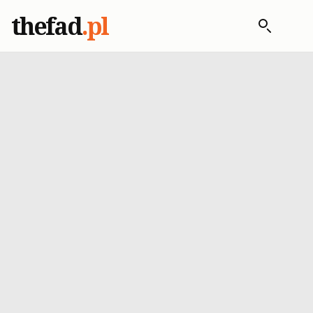
thefad
.pl