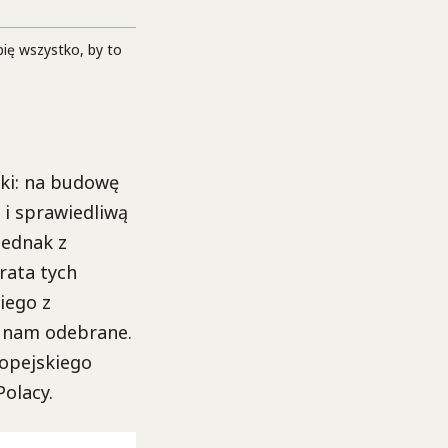
ię wszystko, by to
ski: na budowę
 i sprawiedliwą
Jednak z
rata tych
iego z
ną nam odebrane.
ropejskiego
Polacy.