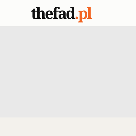
thefad
.pl