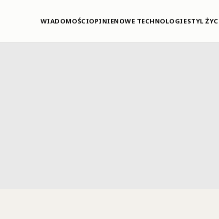
WIADOMOŚCI
OPINIE
NOWE TECHNOLOGIE
STYL ŻYC