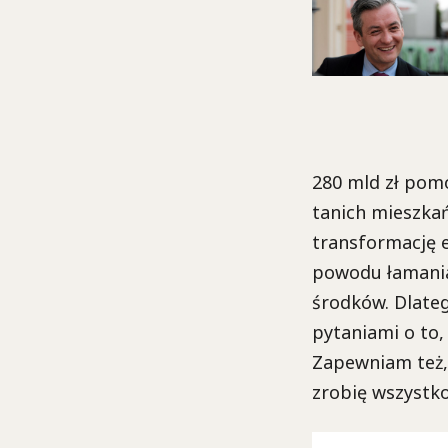
280 mld zł pomo
tanich mieszkań
transformację e
powodu łamania
środków. Dlate
pytaniami o to,
Zapewniam też,
zrobię wszystko,