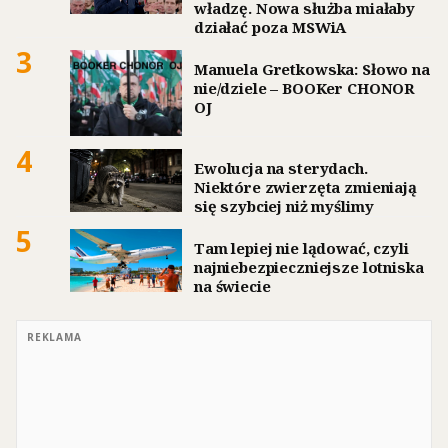
władzę. Nowa służba miałaby
działać poza MSWiA
3
Manuela Gretkowska: Słowo na
nie/dziele – BOOKer CHONOR
OJ
4
Ewolucja na sterydach.
Niektóre zwierzęta zmieniają
się szybciej niż myślimy
5
Tam lepiej nie lądować, czyli
najniebezpieczniejsze lotniska
na świecie
REKLAMA