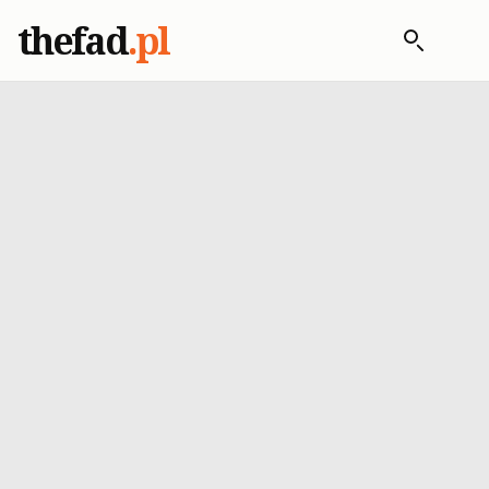
thefad
.pl