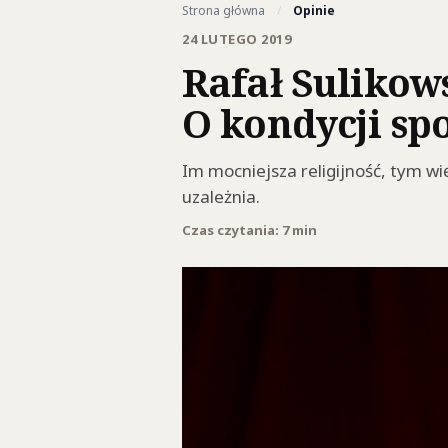
Strona główna
/
Opinie
24 LUTEGO 2019
Rafał Sulikows
O kondycji sp
Im mocniejsza religijność, tym wię
uzależnia.
Czas czytania: 7 min