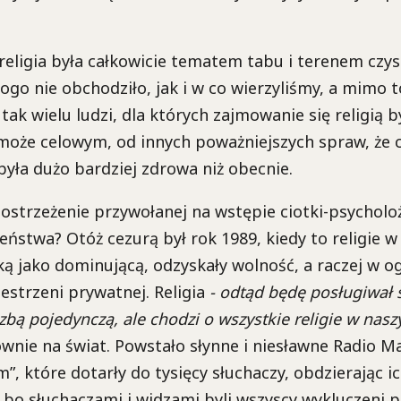
religia była całkowicie tematem tabu i terenem czy
go nie obchodziło, jak i w co wierzyliśmy, a mimo t
tak wielu ludzi, dla których zajmowanie się religią b
może celowym, od innych poważniejszych spraw, że 
yła dużo bardziej zdrowa niż obecnie.
postrzeżenie przywołanej na wstępie ciotki-psychol
ństwa? Otóż cezurą był rok 1989, kiedy to religie w 
ą jako dominującą, odzyskały wolność, a raczej w o
zestrzeni prywatnej. Religia
- odtąd będę posługiwał s
zbą pojedynczą, ale chodzi o wszystkie religie w nasz
łownie na świat. Powstało słynne i niesławne Radio M
m”, które dotarły do tysięcy słuchaczy, obdzierając 
, bo słuchaczami i widzami byli wszyscy wykluczeni 