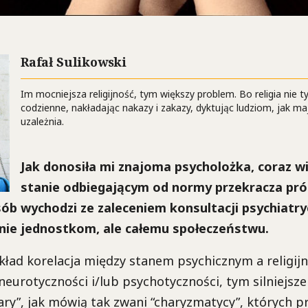
Rafał Sulikowski
Im mocniejsza religijność, tym większy problem. Bo religia nie t
codzienne, nakładając nakazy i zakazy, dyktując ludziom, jak mają
uzależnia.
Jak donosiła mi znajoma psycholożka, coraz w
stanie odbiegającym od normy przekracza próg
sób wychodzi ze zaleceniem konsultacji psychiatryc
 nie jednostkom, ale całemu społeczeństwu.
ykład korelacja między stanem psychicznym a religijn
eurotyczności i/lub psychotyczności, tym silniejsze
ary”, jak mówią tak zwani “charyzmatycy”, których 