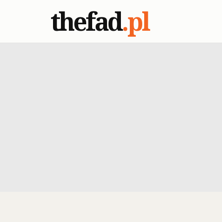
thefad
.pl