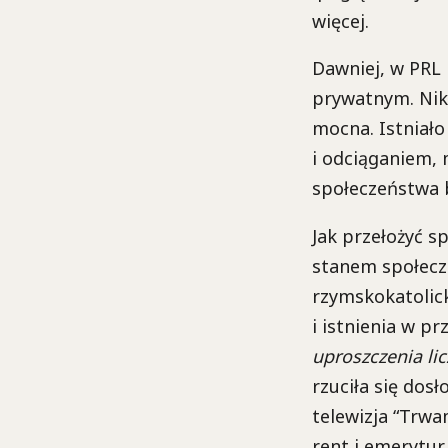
więcej.
Dawniej, w PRL 
prywatnym. Niko
mocna. Istniało 
i odciąganiem, 
społeczeństwa b
Jak przełożyć s
stanem społecze
rzymskokatolick
i istnienia w pr
uproszczenia lic
rzuciła się dos
telewizja “Trwa
rent i emerytur