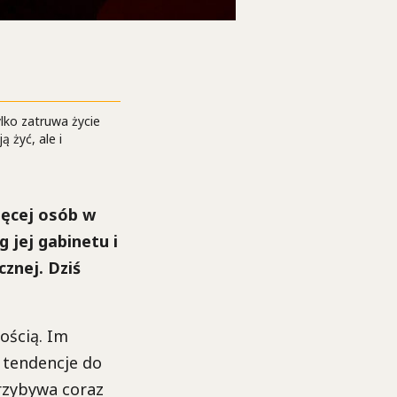
ylko zatruwa życie
 żyć, ale i
ięcej osób w
 jej gabinetu i
znej. Dziś
ością. Im
 tendencje do
przybywa coraz