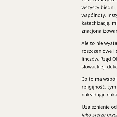
wszyscy biedni
wspólnoty, inst
katechizację, m
znacjonalizowa
Ale to nie wyst
roszczeniowe i 
linczów. Rząd O
słowackiej, dek
Co to ma wspól
religijność, ty
nakładając nakaz
Uzależnienie od
jako sferze prz