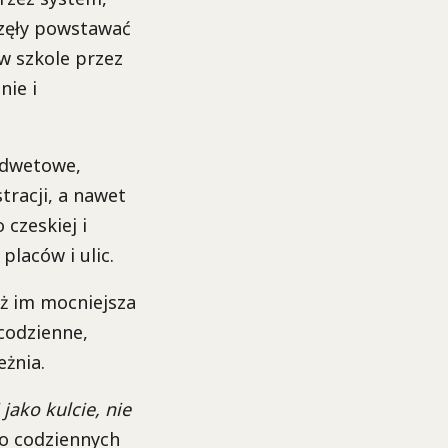
częły powstawać
 w szkole przez
nie i
 odwetowe,
tracji, a nawet
czeskiej i
placów i ulic.
ż im mocniejsza
 codzienne,
eżnia.
 jako kulcie, nie
do codziennych