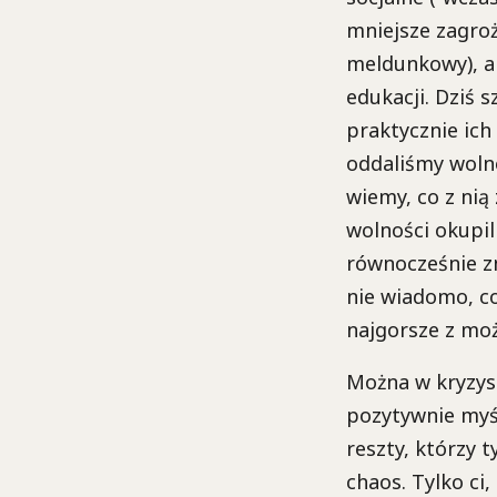
mniejsze zagro
meldunkowy), a
edukacji. Dziś s
praktycznie ich
oddaliśmy wolno
wiemy, co z nią
wolności okupil
równocześnie zn
nie wiadomo, co
najgorsze z moż
Można w kryzysi
pozytywnie myśl
reszty, którzy 
chaos. Tylko ci