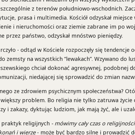
, szczególnie z terenów południowo-wschodnich. Za
ytucje, prasa i multimedia. Kościół odzyskał miejsce
ienie i nieruchomości oraz ziemie zabrane im po woj
ne przez państwo, odzyskał mnóstwo pieniędzy.
arczyło - odtąd w Kościele rozpoczęły się tendencje
do zemsty na wszystkich “lewakach”. Wzywano do lus
lszewskiego chciał dokonać agresywnej, podobnej do 
omunizacji, niedającej się sprowadzić do zmian nazw 
nego ze zdrowiem psychicznym społeczeństwa? Otó
m większy problem. Bo religia nie tylko zatruwa życie
y i zakazy, dyktując ludziom, jak mają żyć, ale i uzal
 praktyk religijnych
- mówimy cały czas o religijności
ekonań i wierze
- może być bardzo silne i prowadzić 