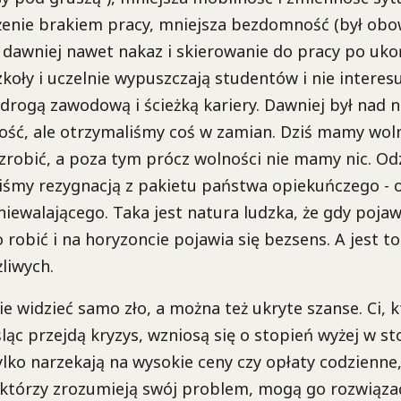
żenie brakiem pracy, mniejsza bezdomność (był obo
 dawniej nawet nakaz i skierowanie do pracy po uko
zkoły i uczelnie wypuszczają studentów i nie interesu
 drogą zawodową i ścieżką kariery. Dawniej był nad n
ść, ale otrzymaliśmy coś w zamian. Dziś mamy woln
 zrobić, a poza tym prócz wolności nie mamy nic. Od
iśmy rezygnacją z pakietu państwa opiekuńczego - o
iewalającego. Taka jest natura ludzka, że gdy pojaw
 robić i na horyzoncie pojawia się bezsens. A jest to
liwych.
e widzieć samo zło, a można też ukryte szanse. Ci, k
ąc przejdą kryzys, wzniosą się o stopień wyżej w s
tylko narzekają na wysokie ceny czy opłaty codzienne
, którzy zrozumieją swój problem, mogą go rozwiązać