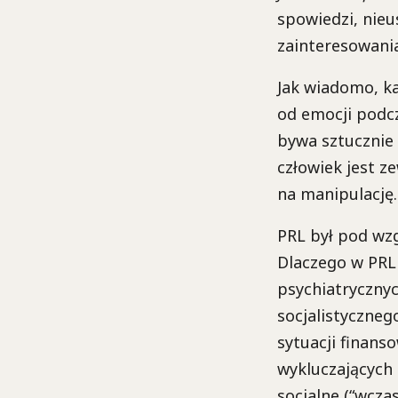
spowiedzi, nieu
zainteresowania
Jak wiadomo, ka
od emocji podc
bywa sztucznie 
człowiek jest z
na manipulację.
PRL był pod wz
Dlaczego w PRL 
psychiatrycznyc
socjalistyczne
sytuacji finans
wykluczających 
socjalne (“wcza