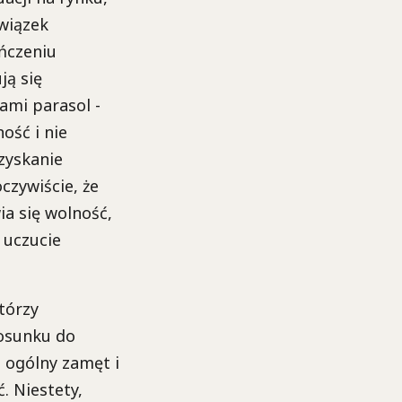
wiązek
ńczeniu
ją się
ami parasol -
ość i nie
zyskanie
czywiście, że
ia się wolność,
 uczucie
tórzy
tosunku do
, ogólny zamęt i
. Niestety,