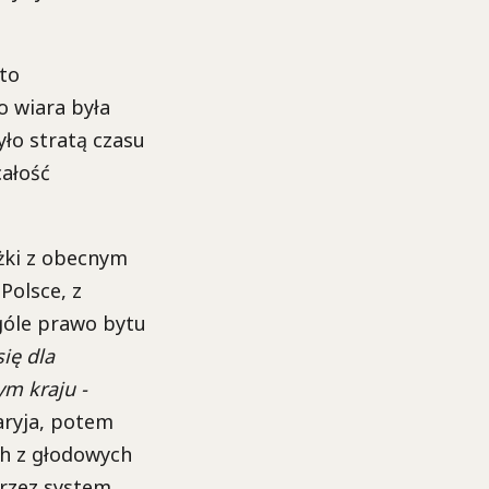
sto
o wiara była
yło stratą czasu
całość
ożki z obecnym
Polsce, z
góle prawo bytu
ię dla
ym kraju -
aryja, potem
ich z głodowych
przez system,