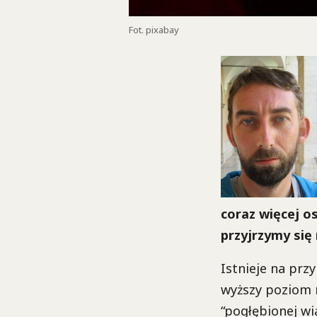
Fot. pixabay
coraz więcej o
przyjrzymy się
Istnieje na prz
wyższy poziom n
“pogłębionej wi