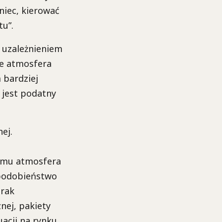
niec, kierować
tu”.
z uzależnieniem
ie atmosfera
 bardziej
 jest podatny
ej.
temu atmosfera
 podobieństwo
brak
nej, pakiety
acji na rynku,