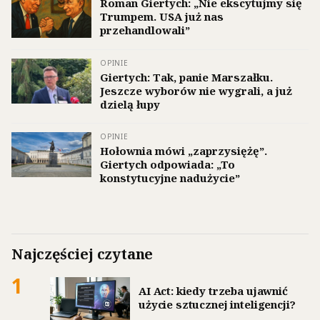
Roman Giertych: „Nie ekscytujmy się
Trumpem. USA już nas
przehandlowali”
OPINIE
Giertych: Tak, panie Marszałku.
Jeszcze wyborów nie wygrali, a już
dzielą łupy
OPINIE
Hołownia mówi „zaprzysiężę”.
Giertych odpowiada: „To
konstytucyjne nadużycie”
Najczęściej czytane
1
AI Act: kiedy trzeba ujawnić
użycie sztucznej inteligencji?