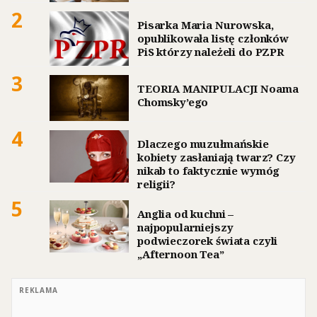
2
Pisarka Maria Nurowska,
opublikowała listę członków
PiS którzy należeli do PZPR
3
TEORIA MANIPULACJI Noama
Chomsky’ego
4
Dlaczego muzułmańskie
kobiety zasłaniają twarz? Czy
nikab to faktycznie wymóg
religii?
5
Anglia od kuchni –
najpopularniejszy
podwieczorek świata czyli
„Afternoon Tea”
REKLAMA