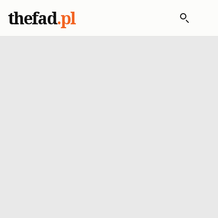
thefad
.pl