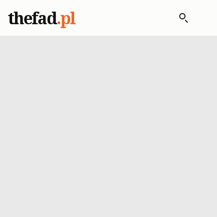
thefad
.pl