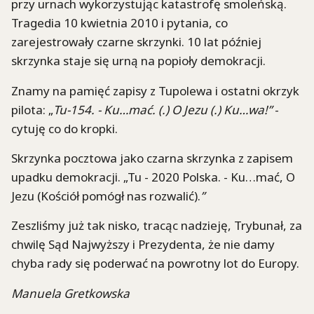
przy urnach wykorzystując katastrofę smoleńską.
Tragedia 10 kwietnia 2010 i pytania, co
zarejestrowały czarne skrzynki. 10 lat później
skrzynka staje się urną na popioły demokracji.
Znamy na pamięć zapisy z Tupolewa i ostatni okrzyk
pilota: „
Tu-154. - Ku…mać. (.) O Jezu (.) Ku…wa!”
-
cytuję co do kropki.
Skrzynka pocztowa jako czarna skrzynka z zapisem
upadku demokracji. „Tu - 2020 Polska. - Ku…mać, O
Jezu (Kościół pomógł nas rozwalić).
”
Zeszliśmy już tak nisko, tracąc nadzieję, Trybunał, za
chwilę Sąd Najwyższy i Prezydenta, że nie damy
chyba rady się poderwać na powrotny lot do Europy.
Manuela Gretkowska