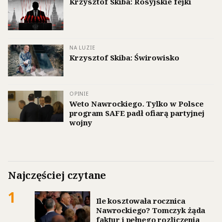
Krzysztof Skiba: Rosyjskie fejki
NA LUZIE
Krzysztof Skiba: Świrowisko
OPINIE
Weto Nawrockiego. Tylko w Polsce
program SAFE padł ofiarą partyjnej
wojny
Najczęściej czytane
1
Ile kosztowała rocznica
Nawrockiego? Tomczyk żąda
faktur i pełnego rozliczenia