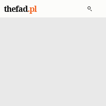
thefad
.pl