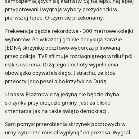
samospełniających się kłamstw. Są najlepsi, najlepiej
przygotowani i wygrają wybory prezydencki w
pierwszej turze. O czym się przekonamy.
Frekwencja będzie rekordowa - 300 metrowe kolejki
wyborców. Bo w każdej gminie dedykują zarazie
JEDNĄ skrzynkę pocztowo-wyborczą pilnowaną
przez policję. TVP sfilmuje rozciągniętego wzdłuż pól
i łąk suwerena. Drżącego z ochoty wypełnienia
obowiązku obywatelskiego. I strachu, że ktoś
przeoczy jego pesel albo krzyżyk na Dudę.
U nas w Prażmowie tą jedyną nie będzie chyba
skrzynka przy urzędzie gminy. Jest za blisko
cmentarza jak na takie święto demokracji.
Sam pomysł przerobienia skrzynek pocztowych w
urny wyborcze musiał wypłynąć od prezesa. Wygrał