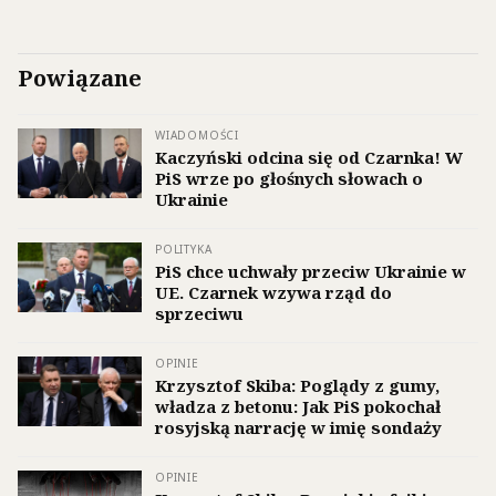
Powiązane
WIADOMOŚCI
Kaczyński odcina się od Czarnka! W
PiS wrze po głośnych słowach o
Ukrainie
POLITYKA
PiS chce uchwały przeciw Ukrainie w
UE. Czarnek wzywa rząd do
sprzeciwu
OPINIE
Krzysztof Skiba: Poglądy z gumy,
władza z betonu: Jak PiS pokochał
rosyjską narrację w imię sondaży
OPINIE