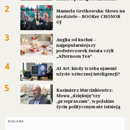
2
Manuela Gretkowska: Słowo na
nie/dziele – BOOKer CHONOR
OJ
3
Anglia od kuchni –
najpopularniejszy
podwieczorek świata czyli
„Afternoon Tea”
4
AI Act: kiedy trzeba ujawnić
użycie sztucznej inteligencji?
5
Kazimierz Marcinkiewicz:
Słowa „dziękuję”czy
„przepraszam”, w polskim
życiu politycznym nie istnieją
REKLAMA