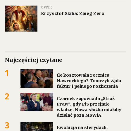
OPINIE
Krzysztof Skiba: Zbieg Zero
Najczęściej czytane
1
Ile kosztowała rocznica
Nawrockiego? Tomczyk żąda
faktur i pełnego rozliczenia
2
Czarnek zapowiada „Straż
Praw”, gdy PiS przejmie
władzę. Nowa służba miałaby
działać poza MSWiA
3
Ewolucja na sterydach.