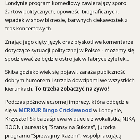
Londynie program komediowy zawierający sporo
żartów politycznych, opowieści biograficznych,
wpadek w show biznesie, barwnych ciekawostek z
tras koncertowych.
Znając jego cięty język oraz błyskotliwe komentarze
dotyczące sytuacji politycznej w Polsce - możemy się
spodziewać że będzie ostro jak w fabryce żyletek...
Skiba gdziekolwiek się pojawi, zaraża publiczność
dobrym humorem i strzela dowcipami we wszystkich
kierunkach.
To trzeba zobaczyć na żywo!
Podczas późnowieczornej imprezy, która odbędzie
się w
MERKUR Bingo Cricklewood
w Londynie,
Krzysztof Skiba zaśpiewa w duecie z wokalistką NIKĄ
BOON (laureatką “Szansy na Sukces”, jurorką
programu “Śpiewajmy Razem”, współpracującą