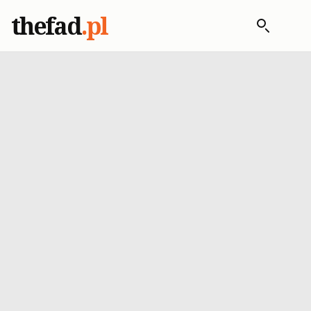
thefad
.pl