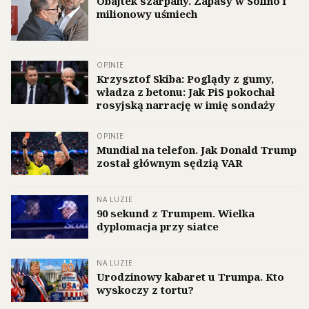
Obajtek szarpany. Zapasy w Solino i
milionowy uśmiech
OPINIE
Krzysztof Skiba: Poglądy z gumy,
władza z betonu: Jak PiS pokochał
rosyjską narrację w imię sondaży
OPINIE
Mundial na telefon. Jak Donald Trump
został głównym sędzią VAR
NA LUZIE
90 sekund z Trumpem. Wielka
dyplomacja przy siatce
NA LUZIE
Urodzinowy kabaret u Trumpa. Kto
wyskoczy z tortu?