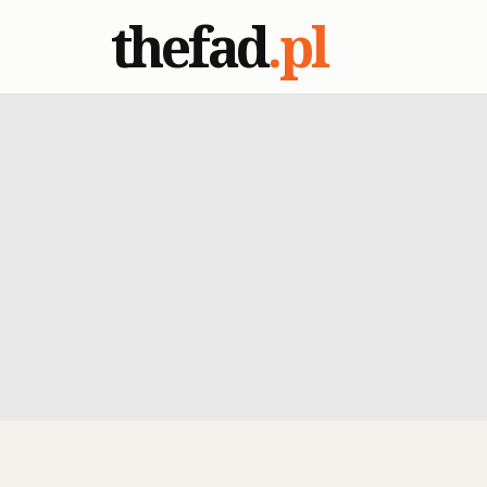
thefad
.pl