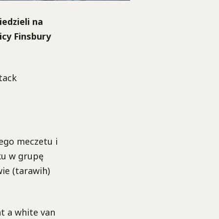
edzieli na
cy Finsbury
tack
nego meczetu i
ku w grupę
ie (tarawih)
t a white van