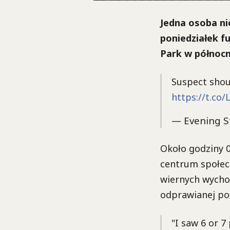
Jedna osoba nie
poniedziałek f
Park w północ
Suspect shout
https://t.co
— Evening S
Około godziny 0
centrum społec
wiernych wychod
odprawianej po
"I saw 6 or 7