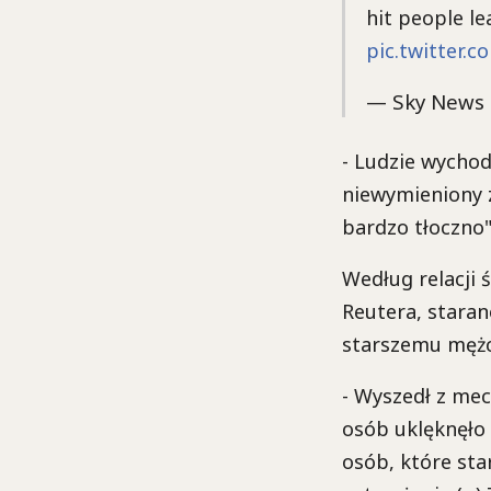
hit people le
pic.twitter.
— Sky News
- Ludzie wychod
niewymieniony z
bardzo tłoczno"
Według relacji 
Reutera, stara
starszemu mężcz
- Wyszedł z mecz
osób uklęknęło 
osób, które sta