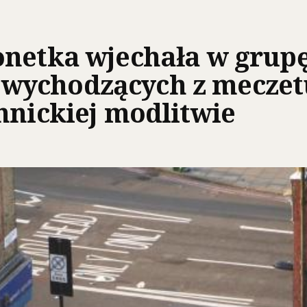
onetka wjechała w grup
ychodzących z meczet
nnickiej modlitwie