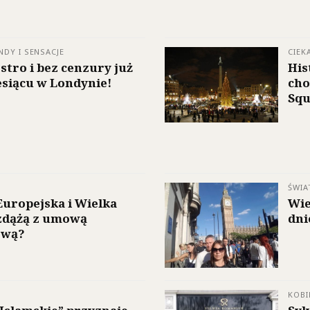
NDY I SENSACJE
CIEK
stro i bez cenzury już
His
siącu w Londynie!
cho
Squ
ŚWIA
Europejska i Wielka
Wie
zdążą z umową
dni
ową?
KOBI