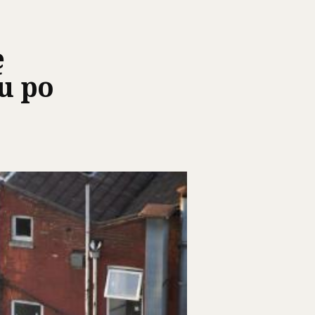
ę
u po