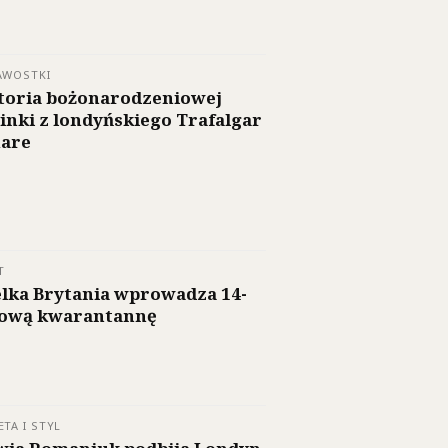
AWOSTKI
toria bożonarodzeniowej
inki z londyńskiego Trafalgar
are
T
lka Brytania wprowadza 14-
ową kwarantannę
ETA I STYL