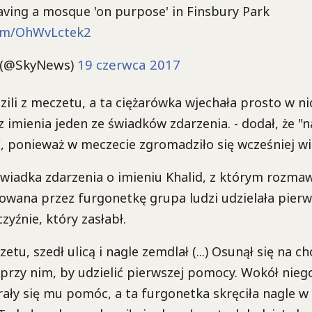
aving a mosque 'on purpose' in Finsbury Park
com/OhWvLctek2
 (@SkyNews)
19 czerwca 2017
zili z meczetu, a ta ciężarówka wjechała prosto w ni
 imienia jeden ze świadków zdarzenia. - dodał, że "na
, ponieważ w meczecie zgromadziło się wcześniej wi
świadka zdarzenia o imieniu Khalid, z którym rozma
nowana przez furgonetkę grupa ludzi udzielała pier
yźnie, który zasłabł.
etu, szedł ulicą i nagle zemdlał (...) Osunął się na ch
przy nim, by udzielić pierwszej pomocy. Wokół niego
rały się mu pomóc, a ta furgonetka skręciła nagle w