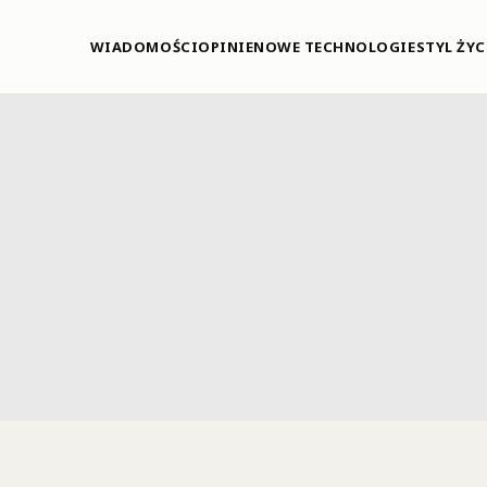
WIADOMOŚCI
OPINIE
NOWE TECHNOLOGIE
STYL ŻYC