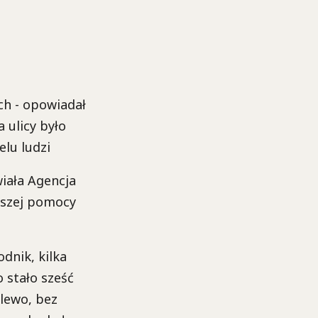
ch - opowiadał
 ulicy było
elu ludzi
wiała Agencja
wszej pomocy
odnik, kilka
 stało sześć
 lewo, bez