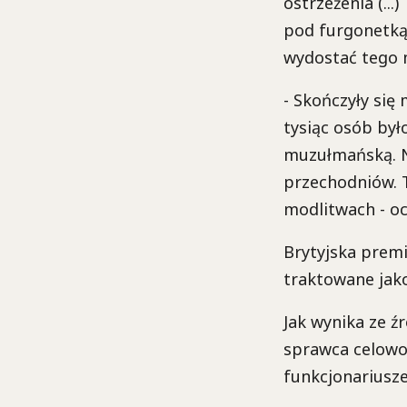
ostrzeżenia (...
pod furgonetką. 
wydostać tego 
- Skończyły si
tysiąc osób było
muzułmańską. N
przechodniów. 
modlitwach - oc
Brytyjska prem
traktowane jako
Jak wynika ze ź
sprawca celowo
funkcjonariusze