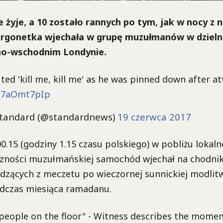
 żyje, a 10 zostało rannych po tym, jak w nocy z ni
urgonetka wjechała w grupę muzułmanów w dzielni
no-wschodnim Londynie.
ed 'kill me, kill me' as he was pinned down after at
/L7aOmt7pIp
tandard (@standardnews)
19 czerwca 2017
0.15 (godziny 1.15 czasu polskiego) w pobliżu lokal
zności muzułmańskiej samochód wjechał na chodni
zących z meczetu po wieczornej sunnickiej modlitw
dczas miesiąca ramadanu.
 people on the floor" - Witness describes the momen