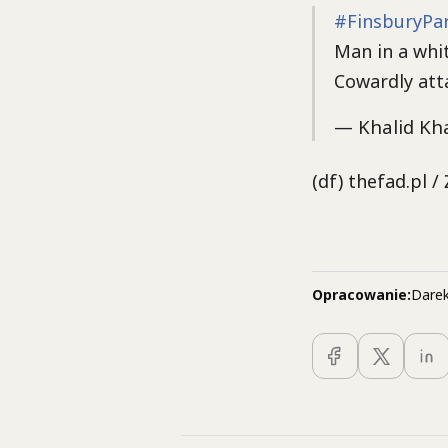
#FinsburyPa
Man in a whi
Cowardly att
— Khalid K
(df) thefad.pl /
Opracowanie:
Darek