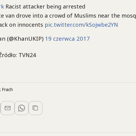
rk
Racist attacker being arrested
te van drove into a crowd of Muslims near the mos
ack on innocents
pic.twitter.com/kSojwbe2YN
han (@KhanUKIP)
19 czerwca 2017
 Źródło: TVN24
 Frach