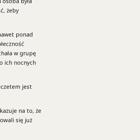
na osoba była
ść, żeby
 nawet ponad
połeczność
chała w grupę
o ich nocnych
eczetem jest
kazuje na to, że
wali się już