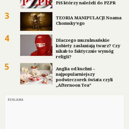
PiS którzy należeli do PZPR
3
TEORIA MANIPULACJI Noama
Chomsky’ego
4
Dlaczego muzułmańskie
kobiety zasłaniają twarz? Czy
nikab to faktycznie wymóg
religii?
5
Anglia od kuchni –
najpopularniejszy
podwieczorek świata czyli
„Afternoon Tea”
REKLAMA