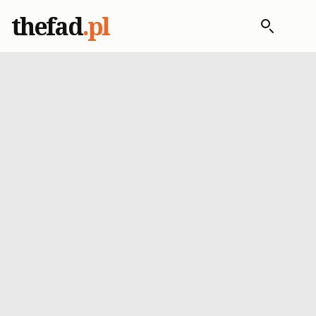
thefad
.pl