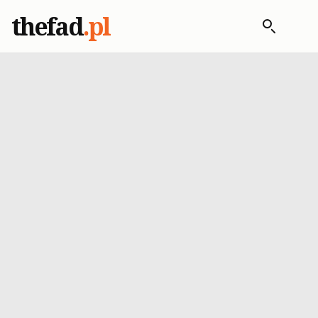
thefad
.pl