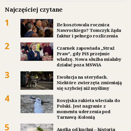
Najczęściej czytane
1
Ile kosztowała rocznica
Nawrockiego? Tomczyk żąda
faktur i pełnego rozliczenia
2
Czarnek zapowiada „Straż
Praw”, gdy PiS przejmie
władzę. Nowa służba miałaby
działać poza MSWiA
3
Ewolucja na sterydach.
Niektóre zwierzęta zmieniają
się szybciej niż myślimy
4
Rosyjska rakieta wleciała do
Polski. Jest nagranie z
momentu uderzenia pod
Tarnawą-Kolonią
5
Anglia od kuchni – historia