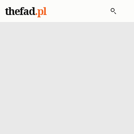
thefad
.pl