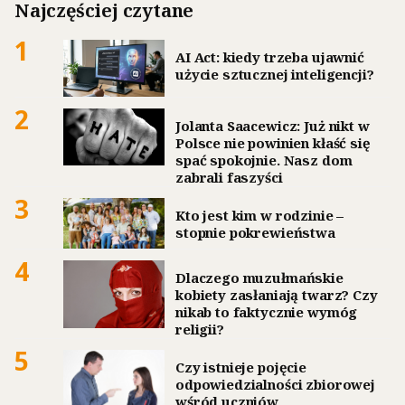
Najczęściej czytane
1
AI Act: kiedy trzeba ujawnić
użycie sztucznej inteligencji?
2
Jolanta Saacewicz: Już nikt w
Polsce nie powinien kłaść się
spać spokojnie. Nasz dom
zabrali faszyści
3
Kto jest kim w rodzinie –
stopnie pokrewieństwa
4
Dlaczego muzułmańskie
kobiety zasłaniają twarz? Czy
nikab to faktycznie wymóg
religii?
5
Czy istnieje pojęcie
odpowiedzialności zbiorowej
wśród uczniów