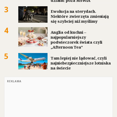
działać poza MSWiA
3
Ewolucja na sterydach.
Niektóre zwierzęta zmieniają
się szybciej niż myślimy
4
Anglia od kuchni –
najpopularniejszy
podwieczorek świata czyli
„Afternoon Tea”
5
Tam lepiej nie lądować, czyli
najniebezpieczniejsze lotniska
na świecie
REKLAMA