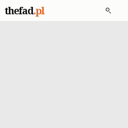
thefad
.pl