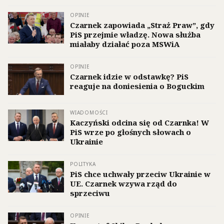
OPINIE
Czarnek zapowiada „Straż Praw”, gdy
PiS przejmie władzę. Nowa służba
miałaby działać poza MSWiA
OPINIE
Czarnek idzie w odstawkę? PiS
reaguje na doniesienia o Boguckim
WIADOMOŚCI
Kaczyński odcina się od Czarnka! W
PiS wrze po głośnych słowach o
Ukrainie
POLITYKA
PiS chce uchwały przeciw Ukrainie w
UE. Czarnek wzywa rząd do
sprzeciwu
OPINIE