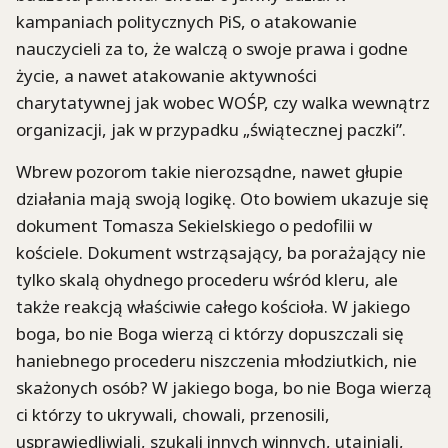
kampaniach politycznych PiS, o atakowanie
nauczycieli za to, że walczą o swoje prawa i godne
życie, a nawet atakowanie aktywności
charytatywnej jak wobec WOŚP, czy walka wewnątrz
organizacji, jak w przypadku „świątecznej paczki”.
Wbrew pozorom takie nierozsądne, nawet głupie
działania mają swoją logikę. Oto bowiem ukazuje się
dokument Tomasza Sekielskiego o pedofilii w
kościele. Dokument wstrząsający, ba porażający nie
tylko skalą ohydnego procederu wśród kleru, ale
także reakcją właściwie całego kościoła. W jakiego
boga, bo nie Boga wierzą ci którzy dopuszczali się
haniebnego procederu niszczenia młodziutkich, nie
skażonych osób? W jakiego boga, bo nie Boga wierzą
ci którzy to ukrywali, chowali, przenosili,
usprawiedliwiali, szukali innych winnych, utajniali,