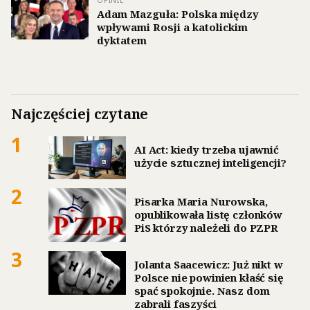
Adam Mazguła: Polska między
wpływami Rosji a katolickim
dyktatem
Najczęściej czytane
1
AI Act: kiedy trzeba ujawnić
użycie sztucznej inteligencji?
2
Pisarka Maria Nurowska,
opublikowała listę członków
PiS którzy należeli do PZPR
3
Jolanta Saacewicz: Już nikt w
Polsce nie powinien kłaść się
spać spokojnie. Nasz dom
zabrali faszyści