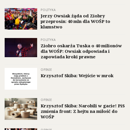
POLITYKA
Jerzy Owsiak żąda od Ziobry
przeprosin: 40 mln dla WOŚP to
kłamstwo
POLITYKA
Ziobro oskarża Tuska o 40 milionów
dla WOŚP: Owsiak odpowiada i
zapowiada kroki prawne
OPINIE
Krzysztof Skiba: Wejście w mrok
OPINIE
Krzysztof Skiba: Narobili w gacie! PiS
zmienia front: Z hejtu na miłość do
WOŚP
OPINIE