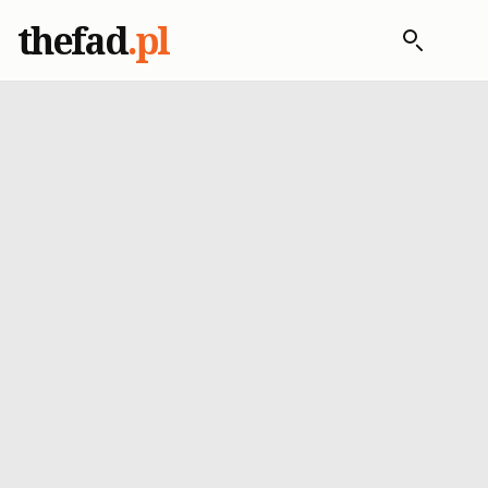
thefad
.pl