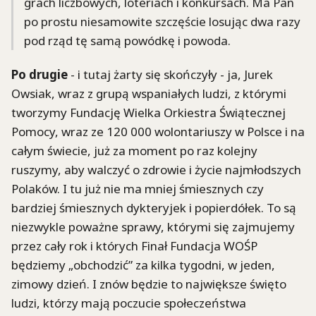
grach liczbowych, loteriach i konkursach. Ma Pan
po prostu niesamowite szczęście losując dwa razy
pod rząd tę samą powódkę i powoda.
Po drugie
- i tutaj żarty się skończyły - ja, Jurek
Owsiak, wraz z grupą wspaniałych ludzi, z którymi
tworzymy Fundację Wielka Orkiestra Świątecznej
Pomocy, wraz ze 120 000 wolontariuszy w Polsce i na
całym świecie, już za moment po raz kolejny
ruszymy, aby walczyć o zdrowie i życie najmłodszych
Polaków. I tu już nie ma mniej śmiesznych czy
bardziej śmiesznych dykteryjek i popierdółek. To są
niezwykle poważne sprawy, którymi się zajmujemy
przez cały rok i których Finał Fundacja WOŚP
będziemy „obchodzić” za kilka tygodni, w jeden,
zimowy dzień. I znów będzie to największe święto
ludzi, którzy mają poczucie społeczeństwa