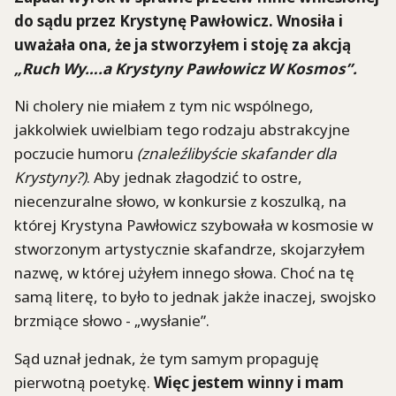
do sądu przez Krystynę Pawłowicz. Wnosiła i
uważała ona, że ja stworzyłem i stoję za akcją
„Ruch Wy….a Krystyny Pawłowicz W Kosmos”.
Ni cholery nie miałem z tym nic wspólnego,
jakkolwiek uwielbiam tego rodzaju abstrakcyjne
poczucie humoru
(znaleźlibyście skafander dla
Krystyny?)
. Aby jednak złagodzić to ostre,
niecenzuralne słowo, w konkursie z koszulką, na
której Krystyna Pawłowicz szybowała w kosmosie w
stworzonym artystycznie skafandrze, skojarzyłem
nazwę, w której użyłem innego słowa. Choć na tę
samą literę, to było to jednak jakże inaczej, swojsko
brzmiące słowo - „wysłanie”.
Sąd uznał jednak, że tym samym propaguję
pierwotną poetykę.
Więc jestem winny i mam