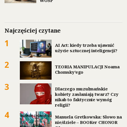
WOŚP
Najczęściej czytane
1
AI Act: kiedy trzeba ujawnić
użycie sztucznej inteligencji?
2
TEORIA MANIPULACJI Noama
Chomsky’ego
3
Dlaczego muzułmańskie
kobiety zasłaniają twarz? Czy
nikab to faktycznie wymóg
religii?
4
Manuela Gretkowska: Słowo na
nie/dziele – BOOKer CHONOR