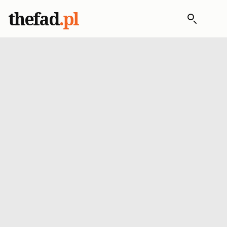
thefad
.pl