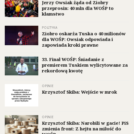
Jerzy Owsiak żąda od Ziobry
przeprosin: 40 mln dla WOŚP to
kłamstwo
POLITYKA
Ziobro oskarża Tuska o 40 milionów
dla WOŚP: Owsiak odpowiada i
zapowiada kroki prawne
33. Finał WOŚP: Śniadanie z
premierem Tuskiem wylicytowane za
rekordową kwotę
OPINIE
Krzysztof Skiba: Wejście w mrok
OPINIE
Krzysztof Skiba: Narobili w gacie! PiS
zmienia front: Z hejtu na miłość do