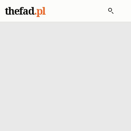
thefad
.pl