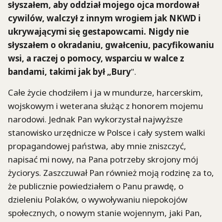
słyszałem, aby oddział mojego ojca mordował
cywilów, walczył z innym wrogiem jak NKWD i
ukrywającymi się gestapowcami. Nigdy nie
słyszałem o okradaniu, gwałceniu, pacyfikowaniu
wsi, a raczej o pomocy, wsparciu w walce z
bandami, takimi jak był „Bury
".
Całe życie chodziłem i ja w mundurze, harcerskim,
wojskowym i weterana służąc z honorem mojemu
narodowi. Jednak Pan wykorzystał najwyższe
stanowisko urzędnicze w Polsce i cały system walki
propagandowej państwa, aby mnie zniszczyć,
napisać mi nowy, na Pana potrzeby skrojony mój
życiorys. Zaszczuwał Pan również moją rodzinę za to,
że publicznie powiedziałem o Panu prawdę, o
dzieleniu Polaków, o wywoływaniu niepokojów
społecznych, o nowym stanie wojennym, jaki Pan,