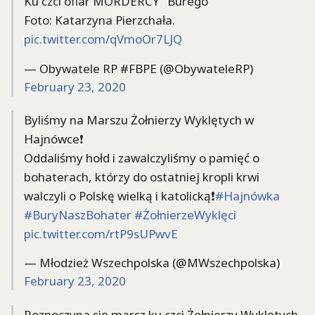
Ku czci ofiar MORDERCY "Burego"
Foto: Katarzyna Pierzchała.
pic.twitter.com/qVmoOr7LJQ
— Obywatele RP #FBPE (@ObywateleRP)
February 23, 2020
Byliśmy na Marszu Żołnierzy Wyklętych w
Hajnówce❗
Oddaliśmy hołd i zawalczyliśmy o pamięć o
bohaterach, którzy do ostatniej kropli krwi
walczyli o Polskę wielką i katolicką❗
#Hajnówka
#BuryNaszBohater
#ŻołnierzeWyklęci
pic.twitter.com/rtP9sUPwvE
— Młodzież Wszechpolska (@MWszechpolska)
February 23, 2020
Rozpoczyna się marsz ku czci Żołnierzy Wyklętych