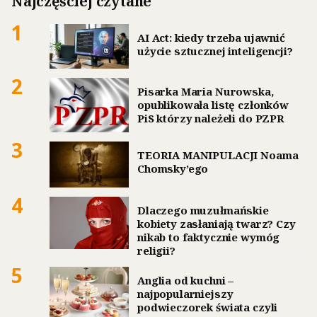
Najczęściej czytane
1
AI Act: kiedy trzeba ujawnić
użycie sztucznej inteligencji?
2
Pisarka Maria Nurowska,
opublikowała listę członków
PiS którzy należeli do PZPR
3
TEORIA MANIPULACJI Noama
Chomsky’ego
4
Dlaczego muzułmańskie
kobiety zasłaniają twarz? Czy
nikab to faktycznie wymóg
religii?
5
Anglia od kuchni –
najpopularniejszy
podwieczorek świata czyli