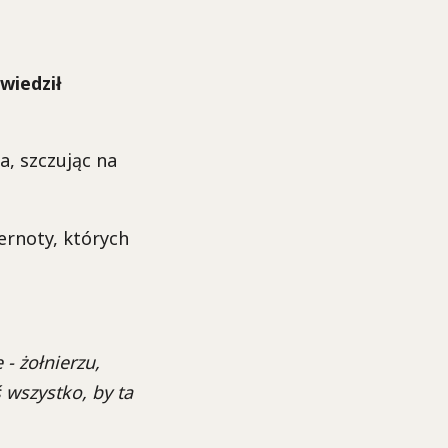
wiedził
a, szczując na
ernoty, których
 - żołnierzu,
ś wszystko, by ta