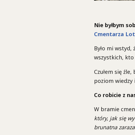
Nie byłbym sob
Cmentarza Lot
Było mi wstyd, 
wszystkich, kto
Czułem się źle,
poziom wiedzy i
Co robicie z n
W bramie cment
który, jak się w
brunatna zaraza 