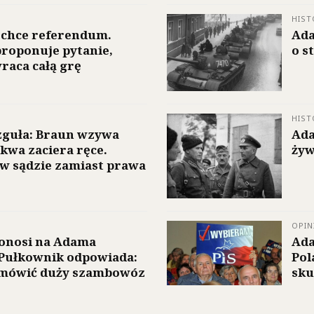
HIST
 chce referendum.
Ada
roponuje pytanie,
o s
raca całą grę
HIST
guła: Braun wzywa
Ada
kwa zaciera ręce.
ży
w sądzie zamiast prawa
OPIN
donosi na Adama
Ada
 Pułkownik odpowiada:
Pol
amówić duży szambowóz
sku