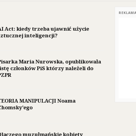
REKLAM
AI Act: kiedy trzeba ujawnić użycie
sztucznej inteligencji?
Pisarka Maria Nurowska, opublikowała
listę członków PiS którzy należeli do
PZPR
TEORIA MANIPULACJI Noama
Chomsky’ego
Dlaczego muzułmańskie kobiety