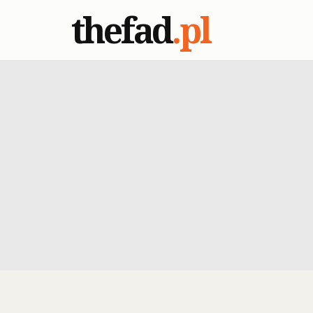
thefad
.pl