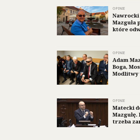
OPINIE
Nawrocki
Mazguła p
które odw
OPINIE
Adam Maz
Boga, Mos
Modlitwy 
OPINIE
Matecki 
Mazgułę.
trzeba z