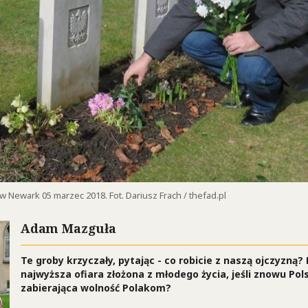
 Newark 05 marzec 2018. Fot. Dariusz Frach / thefad.pl
Adam Mazguła
Te groby krzyczały, pytając - co robicie z naszą ojczyzną?
najwyższa ofiara złożona z młodego życia, jeśli znowu Pol
zabierająca wolność Polakom?