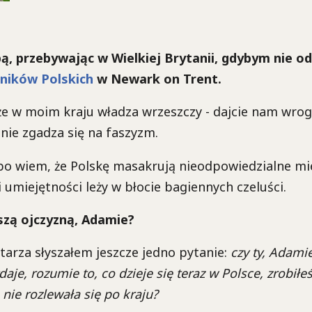
ą, przebywając w Wielkiej Brytanii, gdybym nie od
ników Polskich
w Newark on Trent.
że w moim kraju władza wrzeszczy - dajcie nam wrog
 nie zgadza się na faszyzm.
 bo wiem, że Polskę masakrują nieodpowiedzialne mi
 umiejętności leży w błocie bagiennych czeluści.
aszą ojczyzną, Adamie?
arza słyszałem jeszcze jedno pytanie:
czy ty, Adamie
ydaje, rozumie to, co dzieje się teraz w Polsce, zrobiłe
nie rozlewała się po kraju?