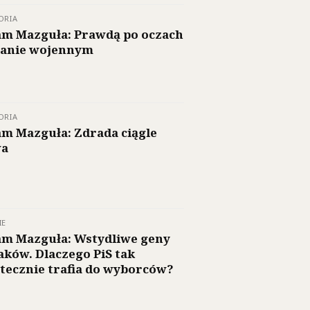
ORIA
m Mazguła: Prawdą po oczach
tanie wojennym
ORIA
m Mazguła: Zdrada ciągle
wa
IE
m Mazguła: Wstydliwe geny
aków. Dlaczego PiS tak
tecznie trafia do wyborców?